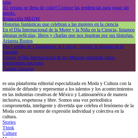
casa
¡El verano se llena de color! Conoce las tendencias para jugar sin
miedo.
Redacción MEOW
Historias fantásticas que celebran a las mujeres en la ciencia
En el Día Internacional de la Mujer y la Niña en la Ciencia, listamos
algunas películas, libros y charlas que nos inspiran por sus historias.
Arianna Bustos
Del Castillo de Chapultepec al Louvre, recorre la historia en tu
pantalla
Festeja el Día Internacional de los Museos visitando cinco
interesantes opciones
Dannie Zarazua
es una plataforma editorial especializada en Moda y Cultura con la
misión de difundir y representar a los talentos y los acontecimientos
en las industrias creativas de México y Latinoamérica de manera
inclusiva, respetuosa y libre. Somos una voz periodística
comprometida, inteligente y divertida que celebra el fenómeno de la
Moda como un motor de expresión individual y colectiva en la
cultura.
Stories
Think
Culture