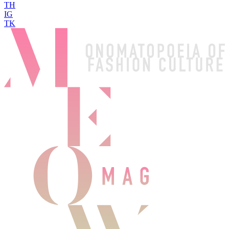
TH
IG
TK