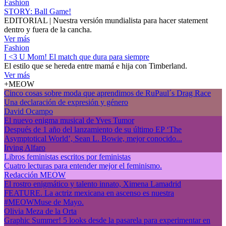
Fashion
STORY: Ball Game!
EDITORIAL | Nuestra versión mundialista para hacer statement
dentro y fuera de la cancha.
Ver más
Fashion
I <3 U Mom! El match que dura para siempre
El estilo que se hereda entre mamá e hija con Timberland.
Ver más
+MEOW
Cinco cosas sobre moda que aprendimos de RuPaul´s Drag Race
Una declaración de expresión y género
David Ocampo
El nuevo enigma musical de Yves Tumor
Después de 1 año del lanzamiento de su último EP ‘The
Asymptotical World’, Sean L. Bowie, mejor conocido...
Irving Alfaro
Libros feministas escritos por feministas
Cuatro lecturas para entender mejor el feminismo.
Redacción MEOW
El rostro enigmático y talento innato, Ximena Lamadrid
FEATURE. La actriz mexicana en ascenso es nuestra
#MEOWMuse de Mayo.
Olivia Meza de la Orta
Graphic Summer! 5 looks desde la pasarela para experimentar en