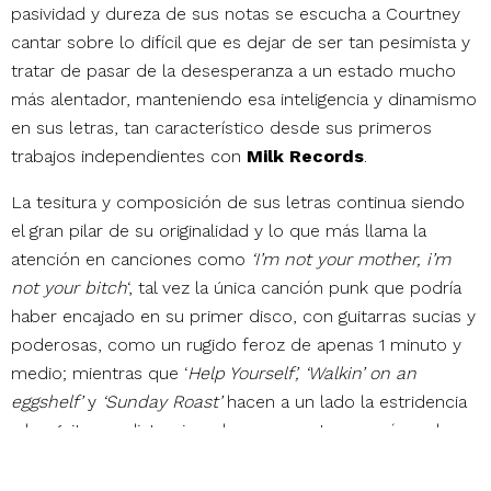
pasividad y dureza de sus notas se escucha a Courtney
cantar sobre lo difícil que es dejar de ser tan pesimista y
tratar de pasar de la desesperanza a un estado mucho
más alentador, manteniendo esa inteligencia y dinamismo
en sus letras, tan característico desde sus primeros
trabajos independientes con
Milk Records
.
La tesitura y composición de sus letras continua siendo
el gran pilar de su originalidad y lo que más llama la
atención en canciones como
‘I’m not your mother, i’m
not your bitch
‘, tal vez la única canción punk que podría
haber encajado en su primer disco, con guitarras sucias y
poderosas, como un rugido feroz de apenas 1 minuto y
medio; mientras que ‘
Help Yourself’, ‘Walkin’
on an
eggshelf’
y
‘Sunday Roast’
hacen a un lado la estridencia
y las guitarras distorsionadas para centrarse más en la
fuerza interpretativa de Courtney con ritmos más
apegados al blues y por momentos al stoner rock de