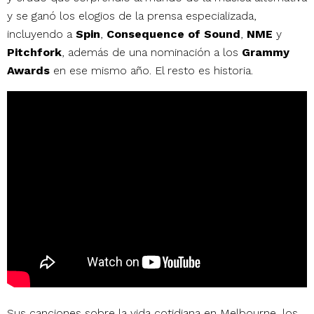
y se ganó los elogios de la prensa especializada,
incluyendo a
Spin
,
Consequence of Sound
,
NME
y
Pitchfork
, además de una nominación a los
Grammy
Awards
en ese mismo año. El resto es historia.
Sus canciones sobre la vida cotidiana en Melbourne, los