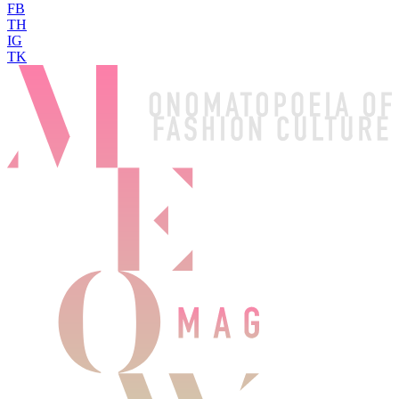
FB
TH
IG
TK