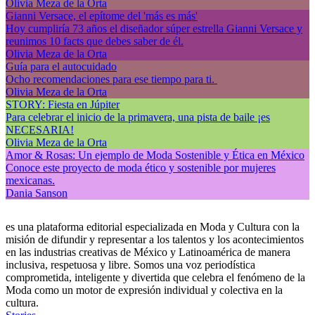
Olivia Meza de la Orta
Gianni Versace, el epítome del 'más es más'
Hoy cumpliría 73 años el diseñador súper estrella Gianni Versace y
reunimos 10 facts que debes saber de él.
Olivia Meza de la Orta
Guía para el autocuidado
Ocho recomendaciones para ese tiempo para ti.
Olivia Meza de la Orta
STORY: Fiesta en Júpiter
Para celebrar el inicio de la primavera, una pista de baile ¡es
NECESARIA!
Olivia Meza de la Orta
Amor & Rosas: Un ejemplo de Moda Sostenible y Ética en México
Conoce este proyecto de moda ético y sostenible por mujeres
mexicanas.
Dania Sanson
es una plataforma editorial especializada en Moda y Cultura con la
misión de difundir y representar a los talentos y los acontecimientos
en las industrias creativas de México y Latinoamérica de manera
inclusiva, respetuosa y libre. Somos una voz periodística
comprometida, inteligente y divertida que celebra el fenómeno de la
Moda como un motor de expresión individual y colectiva en la
cultura.