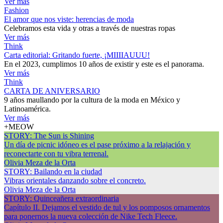
Ver más
Fashion
El amor que nos viste: herencias de moda
Celebramos esta vida y otras a través de nuestras ropas
Ver más
Think
Carta editorial: Gritando fuerte, ¡MIIIIAUUU!
En el 2023, cumplimos 10 años de existir y este es el panorama.
Ver más
Think
CARTA DE ANIVERSARIO
9 años maullando por la cultura de la moda en México y
Latinoamérica.
Ver más
+MEOW
STORY: The Sun is Shining
Un día de picnic idóneo es el pase próximo a la relajación y
reconectarte con tu vibra terrenal.
Olivia Meza de la Orta
STORY: Bailando en la ciudad
Vibras orientales danzando sobre el concreto.
Olivia Meza de la Orta
STORY: Quinceañera extraordinaria
Capítulo II. Dejamos el vestido de tul y los pomposos ornamentos
para ponernos la nueva colección de Nike Tech Fleece.