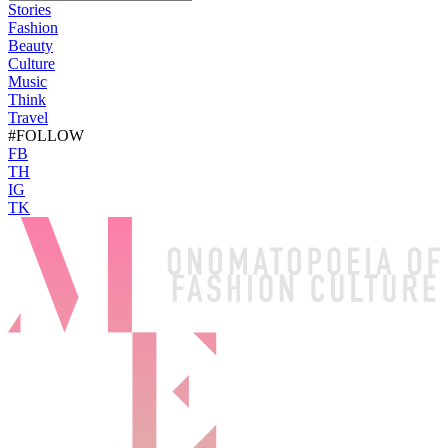
Stories
Fashion
Beauty
Culture
Music
Think
Travel
#FOLLOW
FB
TH
IG
TK