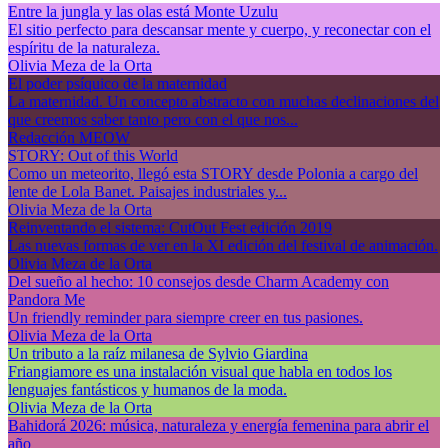
Entre la jungla y las olas está Monte Uzulu
El sitio perfecto para descansar mente y cuerpo, y reconectar con el
espíritu de la naturaleza.
Olivia Meza de la Orta
El poder psíquico de la maternidad
La maternidad. Un concepto abstracto con muchas declinaciones del
que creemos saber tanto pero con el que nos...
Redacción MEOW
STORY: Out of this World
Como un meteorito, llegó esta STORY desde Polonia a cargo del
lente de Lola Banet. Paisajes industriales y...
Olivia Meza de la Orta
Reinventando el sistema: CutOut Fest edición 2019
Las nuevas formas de ver en la XI edición del festival de animación.
Olivia Meza de la Orta
Del sueño al hecho: 10 consejos desde Charm Academy con
Pandora Me
Un friendly reminder para siempre creer en tus pasiones.
Olivia Meza de la Orta
Un tributo a la raíz milanesa de Sylvio Giardina
Friangiamore es una instalación visual que habla en todos los
lenguajes fantásticos y humanos de la moda.
Olivia Meza de la Orta
Bahidorá 2026: música, naturaleza y energía femenina para abrir el
año