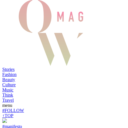
Stories
Fashion
Beauty
Culture
Music
Think
Travel
menu
#FOLLOW
↑TOP
#manifesto