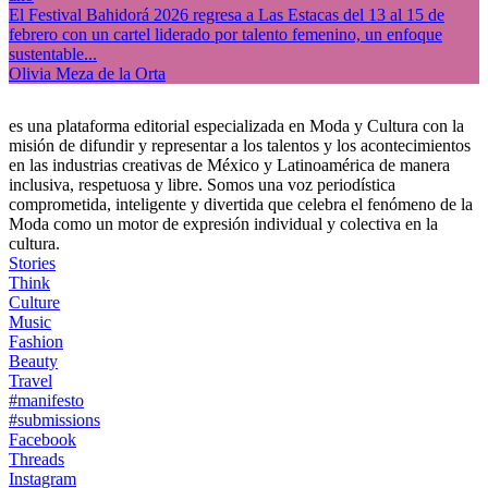
El Festival Bahidorá 2026 regresa a Las Estacas del 13 al 15 de
febrero con un cartel liderado por talento femenino, un enfoque
sustentable...
Olivia Meza de la Orta
es una plataforma editorial especializada en Moda y Cultura con la
misión de difundir y representar a los talentos y los acontecimientos
en las industrias creativas de México y Latinoamérica de manera
inclusiva, respetuosa y libre. Somos una voz periodística
comprometida, inteligente y divertida que celebra el fenómeno de la
Moda como un motor de expresión individual y colectiva en la
cultura.
Stories
Think
Culture
Music
Fashion
Beauty
Travel
#manifesto
#submissions
Facebook
Threads
Instagram