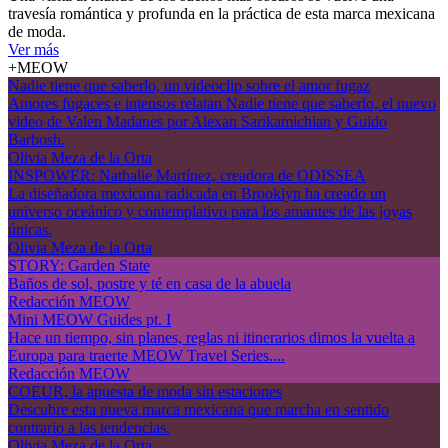
travesía romántica y profunda en la práctica de esta marca mexicana
de moda.
Ver más
+MEOW
Nadie tiene que saberlo, un videoclip sobre el amor fugaz
Amores fugaces e intensos relatan Nadie tiene que saberlo, el nuevo
video de Valen Madanes por Alexan Sarikamichian y Guido
Barbosh.
Olivia Meza de la Orta
INSPOWER: Nathalie Martínez, creadora de ODISSEA
La diseñadora mexicana radicada en Brooklyn ha creado un
universo oceánico y contemplativo para los amantes de las joyas
únicas.
Olivia Meza de la Orta
STORY: Garden State
Baños de sol, postre y té en casa de la abuela
Redacción MEOW
Mini MEOW Guides pt. I
Hace un tiempo, sin planes, reglas ni itinerarios dimos la vuelta a
Europa para traerte MEOW Travel Series....
Redacción MEOW
COEUR, la apuesta de moda sin estaciones
Descubre esta nueva marca mexicana que marcha en sentido
contrario a las tendencias.
Olivia Meza de la Orta