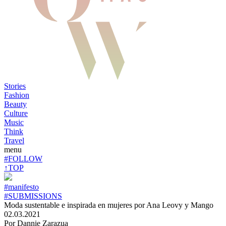
Stories
Fashion
Beauty
Culture
Music
Think
Travel
menu
#FOLLOW
↑TOP
#manifesto
#SUBMISSIONS
Moda sustentable e inspirada en mujeres por Ana Leovy y Mango
02.03.2021
Por Dannie Zarazua