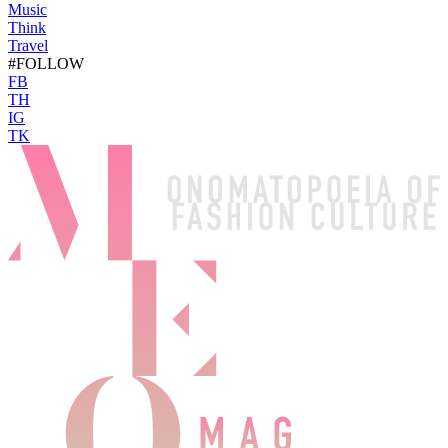
Music
Think
Travel
#FOLLOW
FB
TH
IG
TK