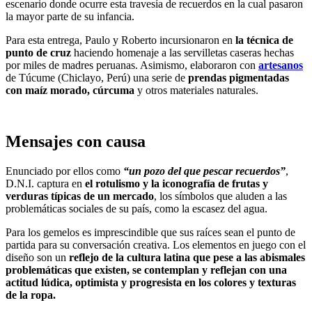
escenario donde ocurre esta travesía de recuerdos en la cual pasaron
la mayor parte de su infancia.
Para esta entrega, Paulo y Roberto incursionaron en
la técnica de
punto de cruz
haciendo homenaje a las servilletas caseras hechas
por miles de madres peruanas. Asimismo, elaboraron con
artesanos
de Túcume (Chiclayo, Perú) una serie de
prendas pigmentadas
con maíz morado, cúrcuma
y otros materiales naturales.
Mensajes con causa
Enunciado por ellos como
“un pozo del que pescar recuerdos”
,
D.N.I. captura en
el rotulismo y la iconografía de frutas y
verduras típicas de un mercado
, los símbolos que aluden a las
problemáticas sociales de su país, como la escasez del agua.
Para los gemelos es imprescindible que sus raíces sean el punto de
partida para su conversación creativa. Los elementos en juego con el
diseño son un
reflejo de la cultura latina que pese a las abismales
problemáticas que existen, se contemplan y reflejan con una
actitud lúdica, optimista y progresista en los colores y texturas
de la ropa.