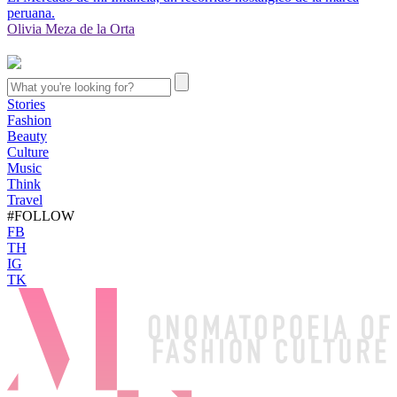
peruana.
Olivia Meza de la Orta
Stories
Fashion
Beauty
Culture
Music
Think
Travel
#FOLLOW
FB
TH
IG
TK