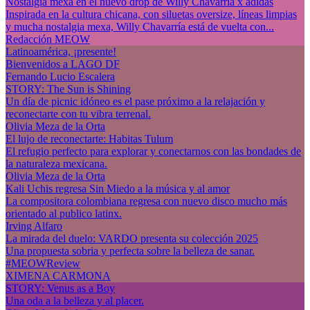
Nostalgia mexa en el nuevo drop de Willy Chavarría x adidas
Inspirada en la cultura chicana, con siluetas oversize, líneas limpias
y mucha nostalgia mexa, Willy Chavarría está de vuelta con...
Redacción MEOW
Latinoamérica, ¡presente!
Bienvenidos a LAGO DF
Fernando Lucio Escalera
STORY: The Sun is Shining
Un día de picnic idóneo es el pase próximo a la relajación y
reconectarte con tu vibra terrenal.
Olivia Meza de la Orta
El lujo de reconectarte: Habitas Tulum
El refugio perfecto para explorar y conectarnos con las bondades de
la naturaleza mexicana.
Olivia Meza de la Orta
Kali Uchis regresa Sin Miedo a la música y al amor
La compositora colombiana regresa con nuevo disco mucho más
orientado al publico latinx.
Irving Alfaro
La mirada del duelo: VARDO presenta su colección 2025
Una propuesta sobria y perfecta sobre la belleza de sanar.
#MEOWReview
XIMENA CARMONA
STORY: Venus as a Boy
Una oda a la belleza y al placer.