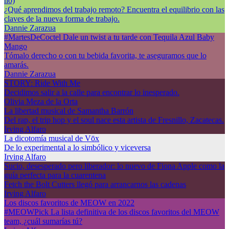
no)
¿Qué aprendimos del trabajo remoto? Encuentra el equilibrio con las
claves de la nueva forma de trabajo.
Dannie Zarazua
#MartesDeCoctel Dale un twist a tu tarde con Tequila Azul Baby
Mango
Tómalo derecho o con tu bebida favorita, te aseguramos que lo
amarás.
Dannie Zarazua
STORY: Ride With Me
Decidimos salir a la calle para encontrar lo inesperado.
Olivia Meza de la Orta
La libertad musical de Samantha Barrón
Del rap, el trip hop y el soul nace esta artista de Fresnillo, Zacatecas.
Irving Alfaro
La dicotomía musical de Vōx
De lo experimental a lo simbólico y viceversa
Irving Alfaro
Sucio, desesperado pero liberador: lo nuevo de Fiona Apple como la
guía perfecta para la cuarentena
Fetch the Bolt Cutters llegó para arrancarnos las cadenas
Irving Alfaro
Los discos favoritos de MEOW en 2022
#MEOWPick La lista definitiva de los discos favoritos del MEOW
team, ¿cuál sumarías tú?