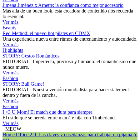
Jimena Jiménez x Arnette: la confianza como mejor accesorio
Más allá de un buen look, esta creadora de contenido nos recuerda
lo esencial.
Ver más
Beauty
Red Method: el nuevo hot pilates en CDMX
Una experiencia nueva entre ritmos de entrenamiento y autocuidado.
Ver más
Highlights
STORY: Gestos Románticos
EDITORIAL | Imperfecto, precioso y humano: el romanticismo que
nunca muere.
Ver más
Fashion
STORY: Ball Game!
EDITORIAL | Nuestra versión mundialista para hacer statement
dentro y fuera de la cancha.
Ver más
Fashion
I <3 U Mom! El match que dura para siempre
El estilo que se hereda entre mamá e hija con Timberland.
Ver más
+MEOW
Home Office 2.0: Las claves y enseñanzas para trabajar en pijama (o