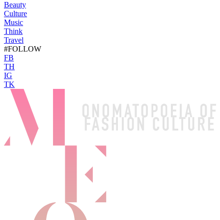
Beauty
Culture
Music
Think
Travel
#FOLLOW
FB
TH
IG
TK