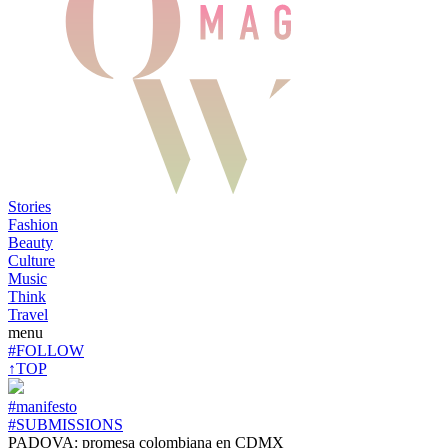
Stories
Fashion
Beauty
Culture
Music
Think
Travel
menu
#FOLLOW
↑TOP
#manifesto
#SUBMISSIONS
PADOVA: promesa colombiana en CDMX