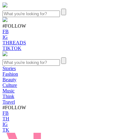
#FOLLOW
FB
IG
THREADS
TIKTOK
Stories
Fashion
Beauty
Culture
Music
Think
Travel
#FOLLOW
FB
TH
IG
TK