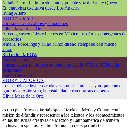
Natalie Carol: La impresionante y potente voz de Valley Queen
En entrevista exclusiva desde Los Angeles
Irving Alfaro
STORY: CMYK
Un espectro de colores y emociones
Olivia Meza de la Orta
A mano, sustentables y hechos en México: tres firmas emergentes de
accesorios
Amelia, Porcelings y Mino Mino: diseño atemporal con mucho
amor.
Redacción MEOW
Sabes a Chocolate
Nuestro sabor favorito se convierte en LA INSPIRACIÓN de la
temporada.
Oralia Camacho
STORY: CALOR-ON
Los cambios climáticos cada vez son más intensos y no podemos
ignorarlos. Asimismo, la creatividad encuentra sus maneras...
Olivia Meza de la Orta
es una plataforma editorial especializada en Moda y Cultura con la
misión de difundir y representar a los talentos y los acontecimientos
en las industrias creativas de México y Latinoamérica de manera
inclusiva, respetuosa y libre. Somos una voz periodística