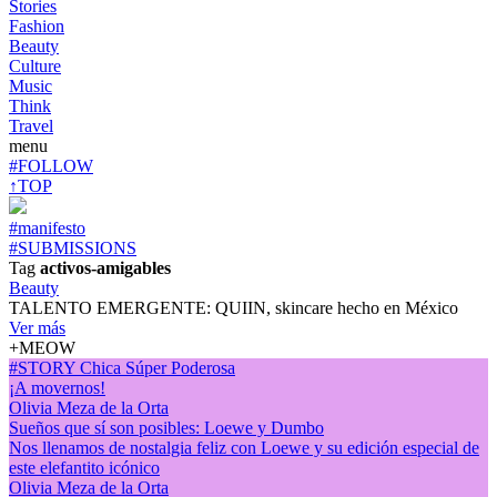
Stories
Fashion
Beauty
Culture
Music
Think
Travel
menu
#FOLLOW
↑TOP
#manifesto
#SUBMISSIONS
Tag
activos-amigables
Beauty
TALENTO EMERGENTE: QUIIN, skincare hecho en México
Ver más
+MEOW
#STORY Chica Súper Poderosa
¡A movernos!
Olivia Meza de la Orta
Sueños que sí son posibles: Loewe y Dumbo
Nos llenamos de nostalgia feliz con Loewe y su edición especial de
este elefantito icónico
Olivia Meza de la Orta