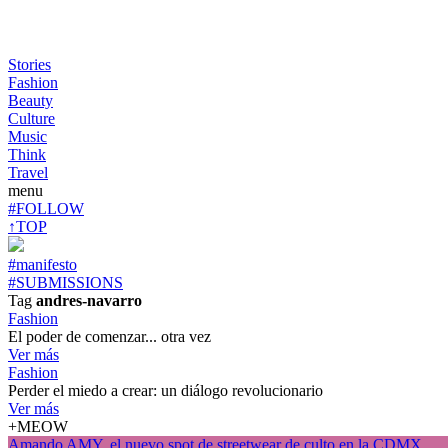
Stories
Fashion
Beauty
Culture
Music
Think
Travel
menu
#FOLLOW
↑TOP
#manifesto
#SUBMISSIONS
Tag
andres-navarro
Fashion
El poder de comenzar... otra vez
Ver más
Fashion
Perder el miedo a crear: un diálogo revolucionario
Ver más
+MEOW
Amando AMY, el nuevo spot de streetwear de culto en la CDMX