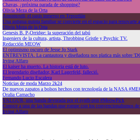
Chavas, ¿próxima parada de shopping?
Olivia Meza de la Orta
Amomoxtli, el oasis inmerso en Tepoztlán
Una antigua quinta familiar se convierte en el espacio para renovarte 
Olivia Meza de la Orta
Genesis B. P-Orridge: la superación del tabú
Ingenierx de la cultura, artista, Throbbing Gristle y Psychic TV.
Redacción MEOW
El optimismo oscuro de Jesse Jo Stark
ENTREVISTA. La cantautora y diseñadora nos platica más sobre 'DOO
Irving Alfaro
El kaiser ha muerto. La historia está de luto.
El legendario diseñador, Karl Lagerfeld, falleció.
Fernando Lucio Escalera
Noticias de moda Marzo 2k24
De nuevos zapatos a bolsos hechos con tecnología de la NASA #
Oralia Camacho
VALGUR, una banda devorada por el synth-pop #MeowPick
Conoce a una de las bandas que rompe con los convencionalismos de 
Irving Alfaro