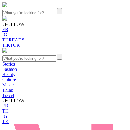
#FOLLOW
FB
IG
THREADS
TIKTOK
Stories
Fashion
Beauty
Culture
Music
Think
Travel
#FOLLOW
FB
TH
IG
TK