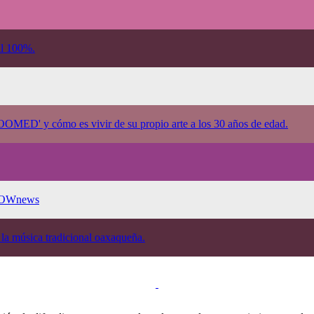
al 100%.
MED' y cómo es vivir de su propio arte a los 30 años de edad.
MEOWnews
la música tradicional oaxaqueña.