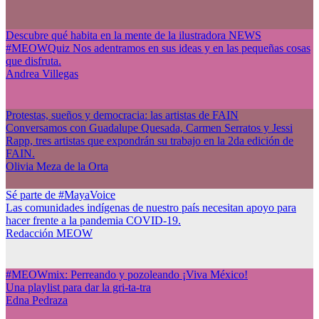
Descubre qué habita en la mente de la ilustradora NEWS
#MEOWQuiz Nos adentramos en sus ideas y en las pequeñas cosas
que disfruta.
Andrea Villegas
Protestas, sueños y democracia: las artistas de FAIN
Conversamos con Guadalupe Quesada, Carmen Serratos y Jessi
Rapp, tres artistas que expondrán su trabajo en la 2da edición de
FAIN.
Olivia Meza de la Orta
Sé parte de #MayaVoice
Las comunidades indígenas de nuestro país necesitan apoyo para
hacer frente a la pandemia COVID-19.
Redacción MEOW
#MEOWmix: Perreando y pozoleando ¡Viva México!
Una playlist para dar la gri-ta-tra
Edna Pedraza