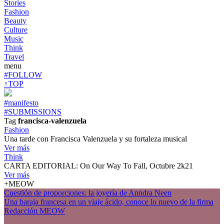
Stories
Fashion
Beauty
Culture
Music
Think
Travel
menu
#FOLLOW
↑TOP
#manifesto
#SUBMISSIONS
Tag
francisca-valenzuela
Fashion
Una tarde con Francisca Valenzuela y su fortaleza musical
Ver más
Think
CARTA EDITORIAL: On Our Way To Fall, Octubre 2k21
Ver más
+MEOW
Cuestión de proporciones: la joyería de Anndra Neen
Una baraja francesa en un viaje ácido, conoce lo nuevo de la firma
Redacción MEOW