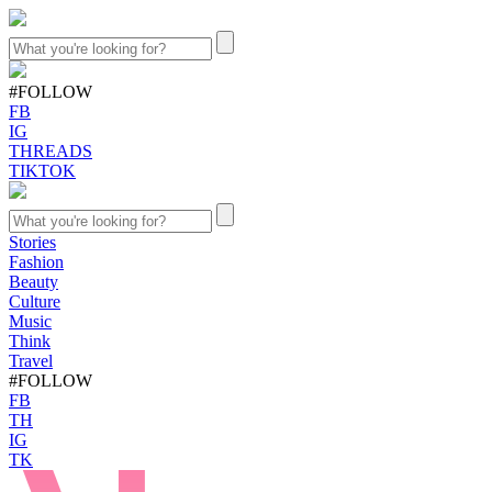
#FOLLOW
FB
IG
THREADS
TIKTOK
Stories
Fashion
Beauty
Culture
Music
Think
Travel
#FOLLOW
FB
TH
IG
TK