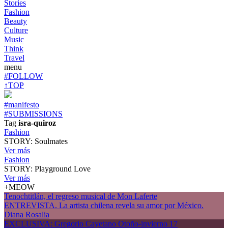
Stories
Fashion
Beauty
Culture
Music
Think
Travel
menu
#FOLLOW
↑TOP
#manifesto
#SUBMISSIONS
Tag
isra-quiroz
Fashion
STORY: Soulmates
Ver más
Fashion
STORY: Playground Love
Ver más
+MEOW
Tenochtitlán, el regreso musical de Mon Laferte
ENTREVISTA. La artista chilena revela su amor por México.
Diana Rosalia
EXCLUSIVA: Gregorio Cayetano Otoño-invierno 17