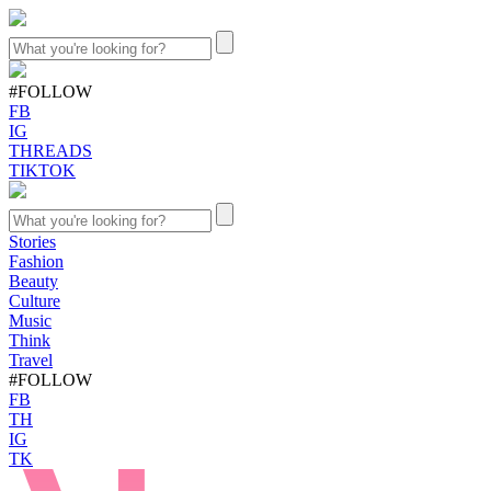
#FOLLOW
FB
IG
THREADS
TIKTOK
Stories
Fashion
Beauty
Culture
Music
Think
Travel
#FOLLOW
FB
TH
IG
TK