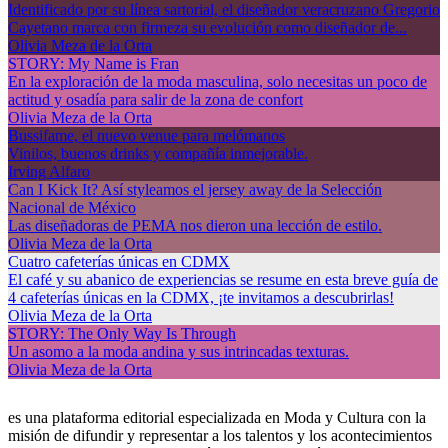
Identificado por su línea sartorial, el diseñador veracruzano Gregorio
Cayetano marca con firmeza su evolución como diseñador de...
Olivia Meza de la Orta
STORY: My Name is Fran
En la exploración de la moda masculina, solo necesitas un poco de
actitud y osadía para salir de la zona de confort
Olivia Meza de la Orta
Bussifame, el nuevo venue para melómanos
Vinilos, buenos drinks y compañía inmejorable.
Irving Alfaro
Can I Kick It? Así styleamos el jersey away de la Selección
Nacional de México
Las diseñadoras de PEMA nos dieron una lección de estilo.
Olivia Meza de la Orta
Cuatro cafeterías únicas en CDMX
El café y su abanico de experiencias se resume en esta breve guía de
4 cafeterías únicas en la CDMX, ¡te invitamos a descubrirlas!
Olivia Meza de la Orta
STORY: The Only Way Is Through
Un asomo a la moda andina y sus intrincadas texturas.
Olivia Meza de la Orta
es una plataforma editorial especializada en Moda y Cultura con la
misión de difundir y representar a los talentos y los acontecimientos