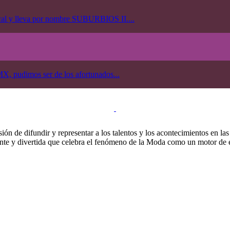
ocal y lleva por nombre SUBURBIOS II....
X, pudimos ser de los afortunados...
ión de difundir y representar a los talentos y los acontecimientos en la
nte y divertida que celebra el fenómeno de la Moda como un motor de ex