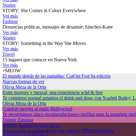
Stories
STORY: She Comes in Colors Everywhere
Ver más
Fashion
Denuncias políticas, mensajes de desamor: Sánchez-Kane
Ver más
Stories
STORY: Something in the Way She Moves
Ver más
Travel
15 lugares que conocer en Nueva York
Ver más
+MEOW
El mundo detrás de las pantallas: CutOut Fest 9a edición
Nuevas formas de ver
Olivia Meza de la Orta
Entre mujeres y mezcal, una experiencia wild & free
Te contamos porqué amamos el drink and draw con Scarlett Bailey, L
Olivia Meza de la Orta
Comfort movies al estilo Hollywood
Te presentamos cinco recomendaciones cinéfilas para la nostalgia otoñ
Dannie Zarazua
Vértice, Raquel Orozco SS'26
Repensando la ciudad desde sus colores. #MEOWReview