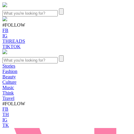
#FOLLOW
FB
IG
THREADS
TIKTOK
Stories
Fashion
Beauty
Culture
Music
Think
Travel
#FOLLOW
FB
TH
IG
TK