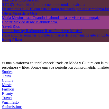
XIMENA CARMONA
STORY: Suburbios II, un recuento de moda mexicana
Despedimos el 2019 con esta historia que nació por una serendipia l
Olivia Meza de la Orta
Moda Meximalista: Cuando la abundancia se viste con lenguaje
Contar México desde la abundancia.
Yaveli Ríos
Le Jukebox by Radiooooo: Retro-futurismo Musical
Hace algunas semanas, durante el marco de la semana de arte en CDM
Irving Alfaro
es una plataforma editorial especializada en Moda y Cultura con la mis
respetuosa y libre. Somos una voz periodística comprometida, intelige
Stories
Think
Culture
Music
Fashion
Beauty
Travel
#manifesto
#submissions