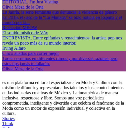
EDITORIAL. I'm Just Visiting
Olivia Meza de la Orta
La Jauría, la serie feminista que denuncia la violencia de género
En 2016, el caso de la “La Manada” se hizo noticia en España y el
mundo por la...
Redacción MEOW
El sonido místico de Vōx
ENTREVISTA. Entre epifanías y renacimientos, la artista pop nos
revela un poco más de su mundo interior.
Irving Alfaro
Cinco aliados para correr mejor
Todes corremos en diferentes ritmos y por diversas razones pero
estos tips jamás te fallarán.
Olivia Meza de la Orta
es una plataforma editorial especializada en Moda y Cultura con la
misión de difundir y representar a los talentos y los acontecimientos
en las industrias creativas de México y Latinoamérica de manera
inclusiva, respetuosa y libre. Somos una voz periodística
comprometida, inteligente y divertida que celebra el fenómeno de la
Moda como un motor de expresión individual y colectiva en la
cultura.
Stories
Think