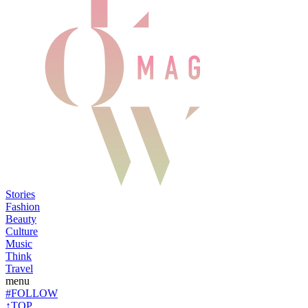
Stories
Fashion
Beauty
Culture
Music
Think
Travel
menu
#FOLLOW
↑TOP