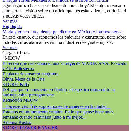
Enrique Torres Meixueiro: La moda se escribe con crítica
¿Qué significa hacer periodismo de moda hoy? El editor mexicano
comparte su visión sobre un oficio que necesita valentía, curiosidad
y nuevas voces críticas.
Ver más
Highlights
Moda y género: una deuda pendiente en México y Latinoamérica
En este ensayo, cuestionamos las prácticas y estructuras, pero sobre
todo las cifras alarmantes en una industria desigual e injusta.
Ver más
Cargar + Posts
+MEOW
El recreo que necesitamos, una sinergia de MARIA ANA, Paswato
y Ale Ballesteros
El placer de crear en conjunto.
Olivia Meza de la Orta
STORY: Kúla
Del gas que se convierte en líquido, el espectro tornasol de la
burbuja cobra protagonismo.
Redacción MEOW
Hacerse ver: Tres exposiciones de mujeres en la ciudad
Estamos en un momento cumbre. Es lo que pensé hace unas
semanas cuando caminaba junto a mi mejor...
Arianna Bustos
STORY: POWER RANGER