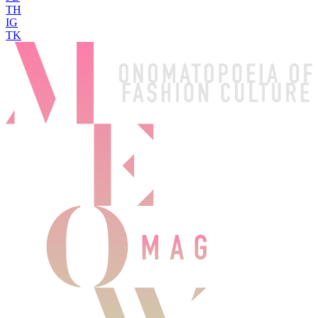
TH
IG
TK