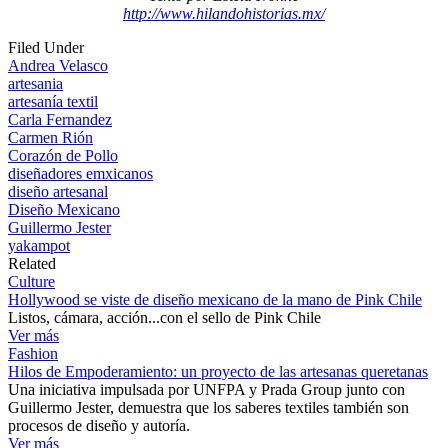
http://www.hilandohistorias.mx/
Filed Under
Andrea Velasco
artesania
artesanía textil
Carla Fernandez
Carmen Rión
Corazón de Pollo
diseñadores emxicanos
diseño artesanal
Diseño Mexicano
Guillermo Jester
yakampot
Related
Culture
Hollywood se viste de diseño mexicano de la mano de Pink Chile
Listos, cámara, acción...con el sello de Pink Chile
Ver más
Fashion
Hilos de Empoderamiento: un proyecto de las artesanas queretanas
Una iniciativa impulsada por UNFPA y Prada Group junto con
Guillermo Jester, demuestra que los saberes textiles también son
procesos de diseño y autoría.
Ver más