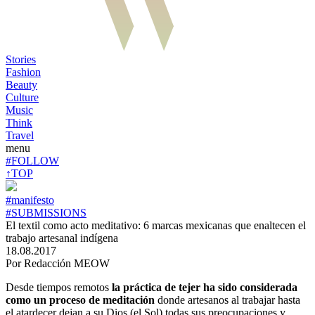
Stories
Fashion
Beauty
Culture
Music
Think
Travel
menu
#FOLLOW
↑TOP
#manifesto
#SUBMISSIONS
El textil como acto meditativo: 6 marcas mexicanas que enaltecen el
trabajo artesanal indígena
18.08.2017
Por Redacción MEOW
Desde tiempos remotos
la práctica de tejer ha sido considerada
como un proceso de meditación
donde artesanos al trabajar hasta
el atardecer dejan a su Dios (el Sol) todas sus preocupaciones y