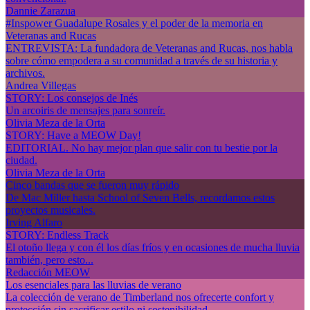
Dannie Zarazua
#Inspower Guadalupe Rosales y el poder de la memoria en
Veteranas and Rucas
ENTREVISTA: La fundadora de Veteranas and Rucas, nos habla
sobre cómo empodera a su comunidad a través de su historia y
archivos.
Andrea Villegas
STORY: Los consejos de Inés
Un arcoiris de mensajes para sonreír.
Olivia Meza de la Orta
STORY: Have a MEOW Day!
EDITORIAL. No hay mejor plan que salir con tu bestie por la
ciudad.
Olivia Meza de la Orta
Cinco bandas que se fueron muy rápido
De Mac Miller hasta School of Seven Bells, recordamos estos
proyectos musicales.
Irving Alfaro
STORY: Endless Track
El otoño llega y con él los días fríos y en ocasiones de mucha lluvia
también, pero esto...
Redacción MEOW
Los esenciales para las lluvias de verano
La colección de verano de Timberland nos ofrecerte confort y
protección sin sacrificar estilo ni sostenibilidad.