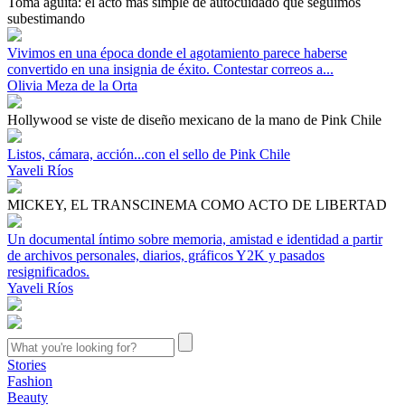
Toma agüita: el acto más simple de autocuidado que seguimos
subestimando
Vivimos en una época donde el agotamiento parece haberse
convertido en una insignia de éxito. Contestar correos a...
Olivia Meza de la Orta
Hollywood se viste de diseño mexicano de la mano de Pink Chile
Listos, cámara, acción...con el sello de Pink Chile
Yaveli Ríos
MICKEY, EL TRANSCINEMA COMO ACTO DE LIBERTAD
Un documental íntimo sobre memoria, amistad e identidad a partir
de archivos personales, diarios, gráficos Y2K y pasados
resignificados.
Yaveli Ríos
Stories
Fashion
Beauty