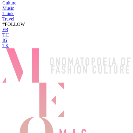
Culture
Music
Think
Travel
#FOLLOW
FB
TH
IG
TK