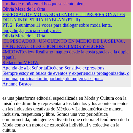
Un día de otoño en el bosque se siente bien.
Olivia Meza de la Orta
ESPECIAL DE MODA SOSTENIBLE: 11 PROFESIONALES
DE LA INDUSTRIA HABLAN (PT. II)
PT. 2 | Reunimos 11 voces para dialogar sobre moda lenta,
upcycling, justicia social y más.
Olivia Meza de la Orta
'EL PESCADOR', UN CUENTO EN MEDIO DE LA SELVA ,
LA NUEVA COLECCIÓN DE OLMOS Y FLORES
#MEOWReview Realismo mágico desde la costa gracias a la dupla
tapatía.
Redacción MEOW
Agenda de #LaSeñoritaEtcétera: Sensitive expressions
Siempre estoy en busca de eventos y experiencias protagonizadas, o
con una participación importante, de mujeres; es por...
Arianna Bustos
es una plataforma editorial especializada en Moda y Cultura con la
misión de difundir y representar a los talentos y los acontecimientos
en las industrias creativas de México y Latinoamérica de manera
inclusiva, respetuosa y libre. Somos una voz periodística
comprometida, inteligente y divertida que celebra el fenómeno de la
Moda como un motor de expresión individual y colectiva en la
cultura.