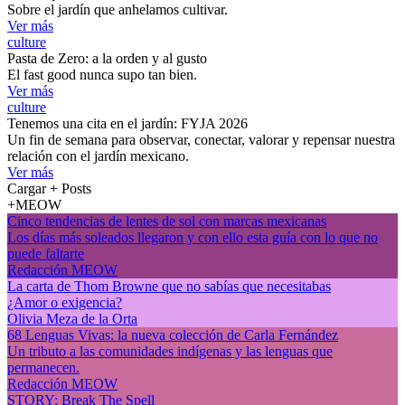
Sobre el jardín que anhelamos cultivar.
Ver más
culture
Pasta de Zero: a la orden y al gusto
El fast good nunca supo tan bien.
Ver más
culture
Tenemos una cita en el jardín: FYJA 2026
Un fin de semana para observar, conectar, valorar y repensar nuestra
relación con el jardín mexicano.
Ver más
Cargar + Posts
+MEOW
Cinco tendencias de lentes de sol con marcas mexicanas
Los días más soleados llegaron y con ello esta guía con lo que no
puede faltarte
Redacción MEOW
La carta de Thom Browne que no sabías que necesitabas
¿Amor o exigencia?
Olivia Meza de la Orta
68 Lenguas Vivas: la nueva colección de Carla Fernández
Un tributo a las comunidades indígenas y las lenguas que
permanecen.
Redacción MEOW
STORY: Break The Spell