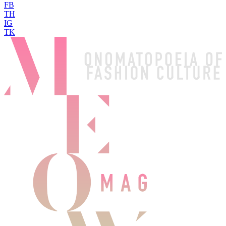
FB
TH
IG
TK