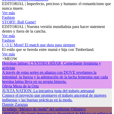
EDITORIAL | Imperfecto, precioso y humano: el romanticismo que
nunca muere.
Ver más
Fashion
STORY: Ball Game!
EDITORIAL | Nuestra versión mundialista para hacer statement
dentro y fuera de la cancha.
Ver más
Fashion
I <3 U Mom! El match que dura para siempre
El estilo que se hereda entre mamá e hija con Timberland.
Ver más
+MEOW
Heroínas latinas: CYNTHIA HÍJAR, Comediante feminista y
activista
A través de estas series en alianza con DOVE revelamos la
intimidad, la fuerza y la admiración de la lucha femenina que cada
heroína latina lleva en su propia historia.
Olivia Meza de la Orta
JUXTA NATION: La iniciativa justa del trabajo artesanal
Conoce el proyecto que promueve el trabajo ancestral de mujeres
indígenas y las buenas prácticas en la moda.
Dannie Zarazua
El fallido “México de moda” del uniforme Olímpico
OPINIÓN. No logró demostrar la diversidad de México ni reflejar el