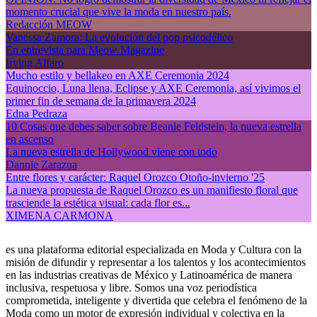
momento crucial que vive la moda en nuestro país.
Redacción MEOW
Vanessa Zamora: La evolución del pop psicodélico
En entrevista para Meow Magazine
Irving Alfaro
Mucho estilo y bellakeo en AXE Ceremonia 2024
Equinoccio, Luna llena, Eclipse y AXE Ceremonia, así vivimos el
primer fin de semana de la primavera 2024
Edna Pedraza
10 Cosas que debes saber sobre Beanie Feldstein, la nueva estrella
en ascenso
La nueva estrella de Hollywood viene con todo
Dannie Zarazua
Entre flores y carácter: Raquel Orozco Otoño-invierno '25
La nueva propuesta de Raquel Orozco es un manifiesto floral que
trasciende la estética visual: cada flor es...
XIMENA CARMONA
es una plataforma editorial especializada en Moda y Cultura con la
misión de difundir y representar a los talentos y los acontecimientos
en las industrias creativas de México y Latinoamérica de manera
inclusiva, respetuosa y libre. Somos una voz periodística
comprometida, inteligente y divertida que celebra el fenómeno de la
Moda como un motor de expresión individual y colectiva en la