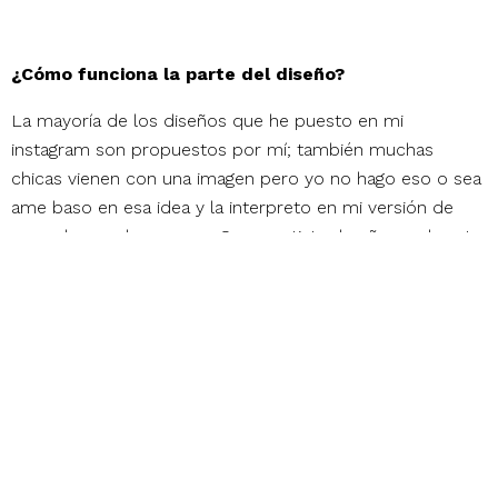
¿Cómo funciona la parte del diseño?
La mayoría de los diseños que he puesto en mi
instagram son propuestos por mí; también muchas
chicas vienen con una imagen pero yo no hago eso o sea
ame baso en esa idea y la interpreto en mi versión de
acuerdo a cada persona. Como artista de uñas cada set
de uñas es tu creación, entonces no me parece correcto
que llegue otra chica y me robe el diseño, entonces no lo
hago así.
¿Y te ha pasado que te hayan robado tus diseños?
He visto cosas parecidas pero como le cambian algo.
Tengo contacto con chicas que tienen salones de uñas
en España y así, a veces suben sus fotos y ponen