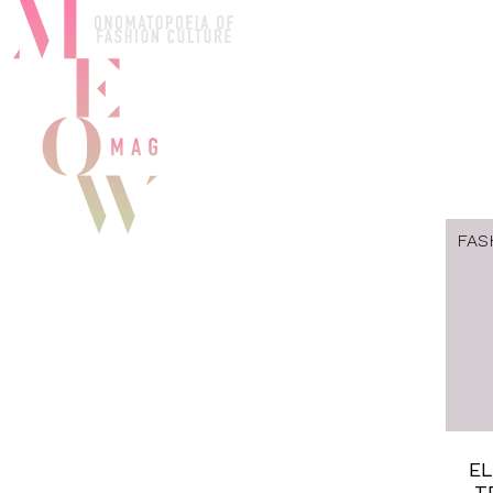
FAS
EL
T