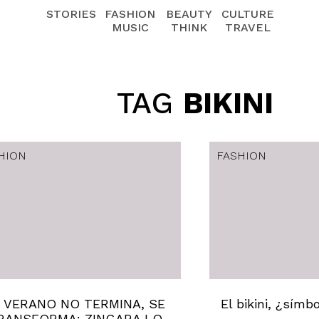
STORIES
FASHION
BEAUTY
CULTURE
MUSIC
THINK
TRAVEL
TAG
BIKINI
HION
FASHION
 VERANO NO TERMINA, SE
El bikini, ¿símb
RANSFORMA: ZINGARA LO