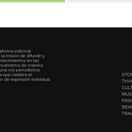
aforma editorial
la misión de difundir y
ontecimientos en las
tinoamérica de manera
una voz periodística
STO
a que celebra el
 de expresión individual
THI
CUL
MUS
FAS
BEA
TRA