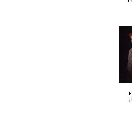
MUS
E
¡