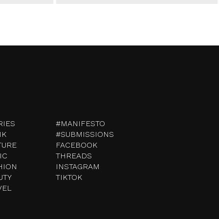
RIES
#MANIFESTO
NK
#SUBMISSIONS
TURE
FACEBOOK
IC
THREADS
HION
INSTAGRAM
UTY
TIKTOK
VEL