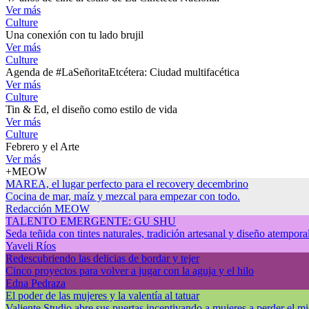
Ver más
Culture
Una conexión con tu lado brujil
Ver más
Culture
Agenda de #LaSeñoritaEtcétera: Ciudad multifacética
Ver más
Culture
Tin & Ed, el diseño como estilo de vida
Ver más
Culture
Febrero y el Arte
Ver más
+MEOW
MAREA, el lugar perfecto para el recovery decembrino
Cocina de mar, maíz y mezcal para empezar con todo.
Redacción MEOW
TALENTO EMERGENTE: GU SHU
Seda teñida con tintes naturales, tradición artesanal y diseño atempor
Yaveli Ríos
Redescubriendo las delicias de bordar y tejer
Cinco proyectos para volver a jugar con la aguja y el hilo
Edna Pedraza
El poder de las mujeres y la valentía al tatuar
Valiente Studio abre sus puertas incentivando a mujeres a perder el mied