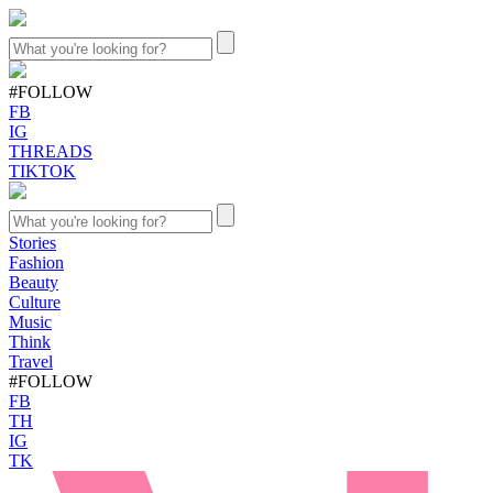
#FOLLOW
FB
IG
THREADS
TIKTOK
Stories
Fashion
Beauty
Culture
Music
Think
Travel
#FOLLOW
FB
TH
IG
TK