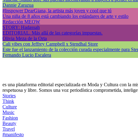
Dannie Zarazua
#Inspower DearGiana, la artista más joven y cool que tú
Una niña de 8 años está cambiando los estándares de arte y estilo
Redacción MEOW
STORY: Hadassah
EDITORIAL. Más allá de las categorías impuestas.
Olivia Meza de la Orta
Cali vibes con Jeffrey Campbell x Stendhal Store
Este fue el lanzamiento de la colección curada especialmente para 
Fernando Lucio Escalera
es una plataforma editorial especializada en Moda y Cultura con la mis
respetuosa y libre. Somos una voz periodística comprometida, intelige
Stories
Think
Culture
Music
Fashion
Beauty
Travel
#manifesto