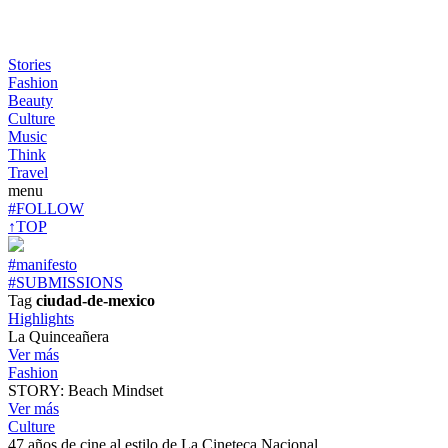
Stories
Fashion
Beauty
Culture
Music
Think
Travel
menu
#FOLLOW
↑TOP
#manifesto
#SUBMISSIONS
Tag
ciudad-de-mexico
Highlights
La Quinceañera
Ver más
Fashion
STORY: Beach Mindset
Ver más
Culture
47 años de cine al estilo de La Cineteca Nacional