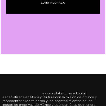
EDNA PEDRAZA
es una plataforma editorial
especializada en Moda y Cultura con la misión de difundir y
representar a los talentos y los acontecimientos en las
industrias creativas de México y Latinoamérica de manera