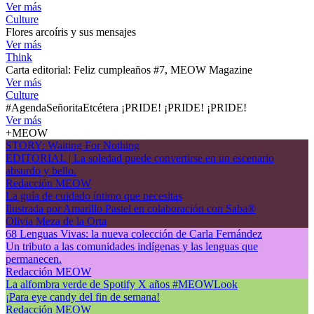
Ver más
Culture
Flores arcoíris y sus mensajes
Ver más
Think
Carta editorial: Feliz cumpleaños #7, MEOW Magazine
Ver más
Culture
#AgendaSeñoritaEtcétera ¡PRIDE! ¡PRIDE! ¡PRIDE!
Ver más
+MEOW
STORY: Waiting For Nothing
EDITORIAL | La soledad puede convertirse en un escenario
absurdo y bello.
Redacción MEOW
La guía de cuidado íntimo que necesitas
Ilustrada por Amarillo Pastel en colaboración con Saba®
Olivia Meza de la Orta
68 Lenguas Vivas: la nueva colección de Carla Fernández
Un tributo a las comunidades indígenas y las lenguas que
permanecen.
Redacción MEOW
La alfombra verde de Spotify X años #MEOWLook
¡Para eye candy del fin de semana!
Redacción MEOW