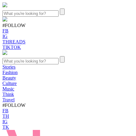
#FOLLOW
FB
IG
THREADS
TIKTOK
Stories
Fashion
Beauty
Culture
Music
Think
Travel
#FOLLOW
FB
TH
IG
TK