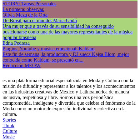
STORY: Tareas Personales
La primera: observar.
Olivia Meza de la Orta
De Brasil para el mundo: Maria Gadú
Una mujer que a través de su sensibilidad ha conseguido
posicionarse como una de las mayores representantes de la música
popular brasileña
Edna Pedraza
Plugins, Youtube y música emocional: Kablam
Este fin de semana, la productora y DJ sueca Kajsa Blom, mejor
conocida como Kablam, se presentó en...
Redacción MEOW
es una plataforma editorial especializada en Moda y Cultura con la
misión de difundir y representar a los talentos y los acontecimientos
en las industrias creativas de México y Latinoamérica de manera
inclusiva, respetuosa y libre. Somos una voz periodística
comprometida, inteligente y divertida que celebra el fenómeno de la
Moda como un motor de expresión individual y colectiva en la
cultura.
Stories
Think
Culture
Music