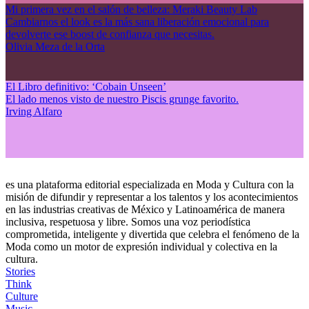
Mi primera vez en el salón de belleza: Meraki Beauty Lab
Cambiarnos el look es la más sana liberación emocional para
devolverte ese boost de confianza que necesitas.
Olivia Meza de la Orta
El Libro definitivo: ‘Cobain Unseen’
El lado menos visto de nuestro Piscis grunge favorito.
Irving Alfaro
es una plataforma editorial especializada en Moda y Cultura con la
misión de difundir y representar a los talentos y los acontecimientos
en las industrias creativas de México y Latinoamérica de manera
inclusiva, respetuosa y libre. Somos una voz periodística
comprometida, inteligente y divertida que celebra el fenómeno de la
Moda como un motor de expresión individual y colectiva en la
cultura.
Stories
Think
Culture
Music