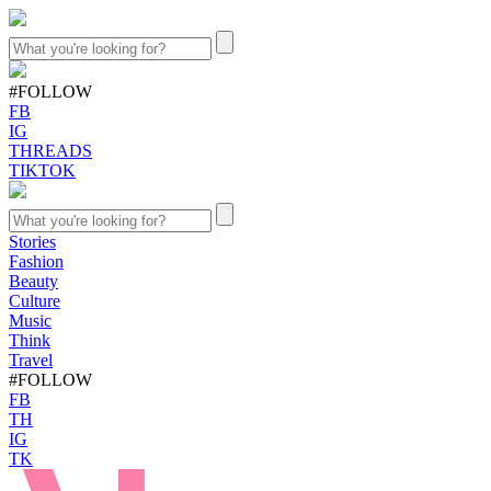
#FOLLOW
FB
IG
THREADS
TIKTOK
Stories
Fashion
Beauty
Culture
Music
Think
Travel
#FOLLOW
FB
TH
IG
TK