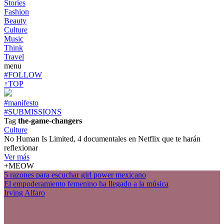
Stories
Fashion
Beauty
Culture
Music
Think
Travel
menu
#FOLLOW
↑TOP
#manifesto
#SUBMISSIONS
Tag
the-game-changers
Culture
No Human Is Limited, 4 documentales en Netflix que te harán
reflexionar
Ver más
+MEOW
5 razones para escuchar girl power mexicano
El empoderamiento femenino ha llegado a la música
Irving Alfaro