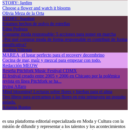
STORY: Jardim
Choose a flower and watch it blooms
Olivia Meza de la Orta
STORY: Stardust
Estamos hechos de polvo de estrellas
Edna Pedraza
Consume moda responsable: 5 acciones para poner en marcha
¿Por qué comprar moda de forma responsable es contribuir de forma
significativa?
Andrea Villegas
MAREA, el lugar perfecto para el recovery decembrino
Cocina de mar, maíz y mezcal para empezar con todo.
Redacción MEOW
Reseña Pitchfork Music Festival CDMX
El festival creado entre 2005 y 2006 en Chicago por la polémica
revista en línea Pitchfork se ha...
Irving Alfaro
Mind blooming! Lecturas sobre flores y hierbas para el alma
Tres libros para acercarnos a las flores en esta primavera un poquito
aislada.
Arianna Bustos
es una plataforma editorial especializada en Moda y Cultura con la
misión de difundir y representar a los talentos y los acontecimientos