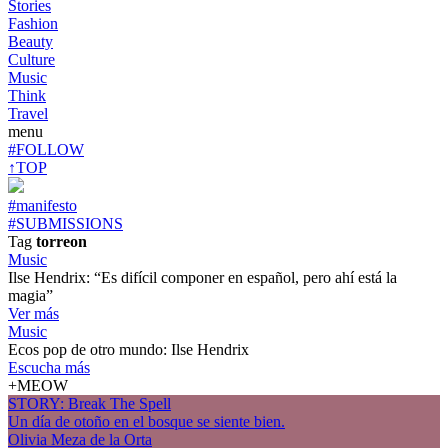
Stories
Fashion
Beauty
Culture
Music
Think
Travel
menu
#FOLLOW
↑TOP
#manifesto
#SUBMISSIONS
Tag
torreon
Music
Ilse Hendrix: “Es difícil componer en español, pero ahí está la
magia”
Ver más
Music
Ecos pop de otro mundo: Ilse Hendrix
Escucha más
+MEOW
STORY: Break The Spell
Un día de otoño en el bosque se siente bien.
Olivia Meza de la Orta