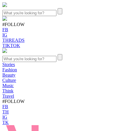
#FOLLOW
FB
IG
THREADS
TIKTOK
Stories
Fashion
Beauty
Culture
Music
Think
Travel
#FOLLOW
FB
TH
IG
TK