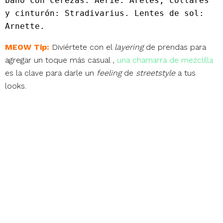
baño con cerezas: Aerie. Aretes, collares 
y cinturón: Stradivarius. Lentes de sol: 
Arnette.
MEOW Tip:
Diviértete con el
layering
de prendas para
agregar un toque más casual ,
una chamarra de mezclilla
es la clave para darle un
feeling
de
streetstyle
a tus
looks.
AFTER POOL
Sandalias: Timberland. Top de bikini y 
traje de baño completo: Aerie. Aretes: 
Stradivarius. Pulsera verde: Bimba y Lola.
PITORRO DE COCO