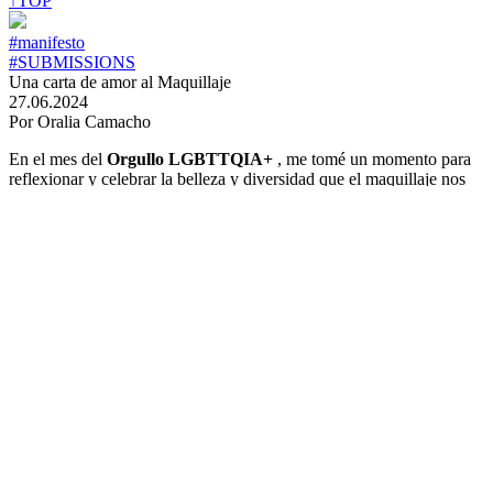
↑TOP
#manifesto
#SUBMISSIONS
Una carta de amor al Maquillaje
27.06.2024
Por Oralia Camacho
En el mes del
Orgullo LGBTTQIA+
, me tomé un momento para
reflexionar y celebrar la belleza y diversidad que el maquillaje nos
permite expresar. Como maquilladora y parte de una sociedad donde
los estereotipos y el miedo al qué dirán abundan, he tenido el
privilegio de ser testigo de innumerables transformaciones y
revelaciones personales que van más allá de lo superficial.
La identidad y el maquillaje
El maquillaje no es solo una herramienta para embellecer, sino una
poderosa forma de expresión y afirmación de identidad. Es un lienzo
en el que podemos pintar nuestras historias; un espejo donde
reflejamos quiénes somos y quiénes queremos ser. A través de los
colores, texturas y técnicas, encontramos nuestra voz y mostramos al
mundo nuestra verdadera esencia.
He visto a
personas usar maquillaje para manifestar su valentía,