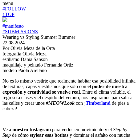
menu
#FOLLOW
↑TOP
#manifesto
#SUBMISSIONS
Wearing vs Styling Summer Bummer
22.08.2024
Por Olivia Meza de la Orta
fotografía Olivia Meza
estilismo Dania Sanson
maquillaje y peinado Fernanda Ortiz
modelo Paola Arellano
No es lo mismo vestirte que realmente habitar esa posibilidad infinita
de texturas, capas y estilismos que solo con
el poder de nuestra
expresión y creatividad se vuelve real.
Entre el clima voluble, el
regreso a clases y el despido del verano, nos inspiramos para salir a
las calles y crear unos
#MEOWLook
con ¡
Timberland
de pies a
cabeza!
Ve a
nuestro Instagram
para verlos en movimiento y el
Step by
Step
de cómo
stylear esas botitas
y dominar el asfalto con mucha