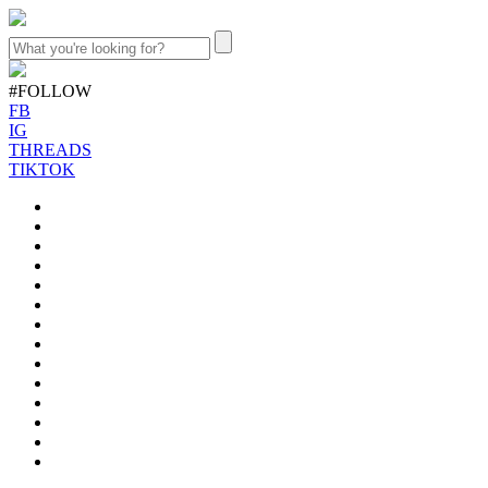
#FOLLOW
FB
IG
THREADS
TIKTOK