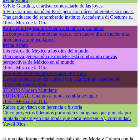
Irving Alfaro
Sylvio Giardina, el artista contestatario de las joyas
Silvio Giardina nació en París pero con raíces inherentes sicilianas.
Tras graduarse del renombrado instituto Accademia di Costume e...
Olivia Meza de la Orta
Kali Uchis regresa Sin Miedo a la música y al amor
La compositora colombiana regresa con nuevo disco mucho más
orientado al publico latinx.
Irving Alfaro
Los rostros de México a los ojos del mundo
Una nueva generación de modeles está sembrando nuevas
perspectivas de México en el mundo.
Olivia Meza de la Orta
Otro nivel de manicura en Kiara Sky Nails
La experiencia para consentirte con esta fórmula sustentable.
Olivia Meza de la Orta
STORY: Modern Mundane
EDITORIAL. Cuando la moda cambia de lugar.
Olivia Meza de la Orta
Raíces que visten con herencia e historia
Cinco proyectos liderados por mujeres indígenas que puntada por
puntada construyen una moda que narra resistencia y comunidad.
Yaveli Ríos
es una plataforma editorial especializada en Moda y Cultura con la