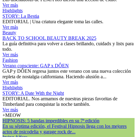
Ver más
Highlights
STORY: La Bestia
EDITORIAL | Una criatura elegante toma las calles.
Ver más
Beauty
BACK TO SCHOOL BEAUTY BREAK 2025
La guía definitiva para volver a clases brillando, cuidadx y listx para
todo.
Ver más
Fashion
Verano consciente: GAP x DÔEN
GAP y DÔEN regresa juntos este verano con una nueva colección
repleta de nostalgia californiana. Haciendo alusión a...
Ver más
Highlights
STORY: A Date With the Night
EDITORIAL. Nos armamos de nuestras piezas favoritas de
Timberland para conquistar la noche también.
Ver más
+MEOW
HIPNOSIS: 5 bandas imperdibles en su 7ª edición
En su séptima edición, el Festival Hipnosis llega con los mejores
actos de psicodelia y garage rock de...