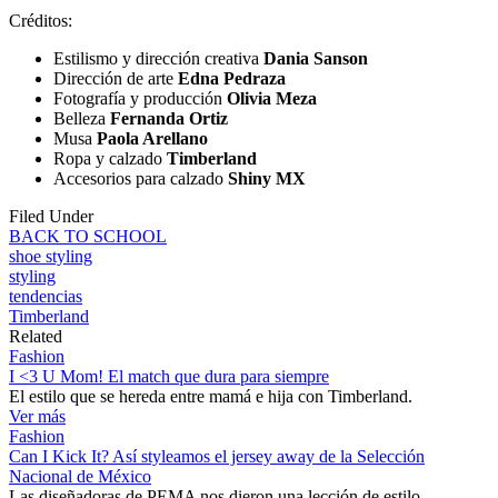
Créditos:
Estilismo y dirección creativa
Dania Sanson
Dirección de arte
Edna Pedraza
Fotografía y producción
Olivia Meza
Belleza
Fernanda Ortiz
Musa
Paola Arellano
Ropa y calzado
Timberland
Accesorios para calzado
Shiny MX
Filed Under
BACK TO SCHOOL
shoe styling
styling
tendencias
Timberland
Related
Fashion
I <3 U Mom! El match que dura para siempre
El estilo que se hereda entre mamá e hija con Timberland.
Ver más
Fashion
Can I Kick It? Así styleamos el jersey away de la Selección
Nacional de México
Las diseñadoras de PEMA nos dieron una lección de estilo.