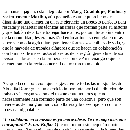
La manada jaguar, está integrada por
Mary, Guadalupe, Paulina y
recientemente Martha,
aún pequeño es un equipo lleno de
dinamismo que encuentra en este ejercicio un pretexto perfecto para
rescatar y rehabitar las técnicas alfareras que forman parte su historia
y que habían dejado de trabajar hace años, por su ubicación dentro
de la comunidad, les era más fácil enfocar toda su energía en otras
labores como la agricultura para tener formas sostenibles de vida, ya
que la mayoría de trabajos alfareros que se hacen en colaboración
con familias de maestras/os alfareros de la región generalmente son
personas ubicadas en la primera sección de Amatenango o que se
encuentran en la recta comercial del mismo municipio.
Así que la colaboración que se gesta entre todas las integrantes de
Abuelita Borrego, es un ejercicio importante por la distribución de
trabajo y la organización del mismo entre mujeres que no
necesariamente han formado parte de una colectiva, pero que son
herederas de una gran tradición alfarera y la desempeñan con una
maestría inigualable.
“Lo cotidiano en sí mismo es ya maravilloso. Yo no hago más que
consignarlo” Franz Kafka
. Qué mejor que este pequeño quote,
para acompañar en el cierre de un ciclo y ser testigos de lo venidero.