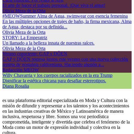
El arte de hacer el trabajo personal. ¡Que viva el amor!
Olivia Meza de la Orta
#MEOWSummer Alma de Agua, swimwear con esencia femenina
En las múltiples opciones de trajes de baño, la firma mexicana, Alma
de Agua, destaca por su definida...
Olivia Meza de la Orta
STORY: La Emperatriz
Un llamado a la belleza innata de nuestras raíces.
Olivia Meza de la Orta
Verano consciente: GAP x DÔEN
GAP y DÔEN regresa juntos este verano con una nueva colección
repleta de nostalgia californiana. Haciendo alusión a...
Redacción MEOW
Willy Chavarria y los cuerpos racializados en la era Trump
Dignificar la estética chicana para desafiar estereotipos.
Diana Rosalia
es una plataforma editorial especializada en Moda y Cultura con la
misión de difundir y representar a los talentos y los acontecimientos
en las industrias creativas de México y Latinoamérica de manera
inclusiva, respetuosa y libre. Somos una voz periodística
comprometida, inteligente y divertida que celebra el fenómeno de la
Moda como un motor de expresión individual y colectiva en la
cultura.