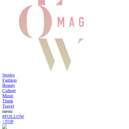
Stories
Fashion
Beauty
Culture
Music
Think
Travel
menu
#FOLLOW
↑TOP