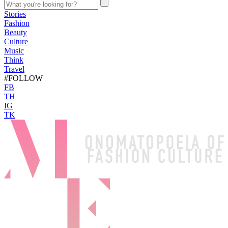
Stories
Fashion
Beauty
Culture
Music
Think
Travel
#FOLLOW
FB
TH
IG
TK