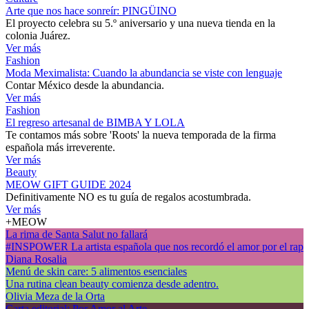
Arte que nos hace sonreír: PINGÜINO
El proyecto celebra su 5.º aniversario y una nueva tienda en la
colonia Juárez.
Ver más
Fashion
Moda Meximalista: Cuando la abundancia se viste con lenguaje
Contar México desde la abundancia.
Ver más
Fashion
El regreso artesanal de BIMBA Y LOLA
Te contamos más sobre 'Roots' la nueva temporada de la firma
española más irreverente.
Ver más
Beauty
MEOW GIFT GUIDE 2024
Definitivamente NO es tu guía de regalos acostumbrada.
Ver más
+MEOW
La rima de Santa Salut no fallará
#INSPOWER La artista española que nos recordó el amor por el rap
Diana Rosalia
Menú de skin care: 5 alimentos esenciales
Una rutina clean beauty comienza desde adentro.
Olivia Meza de la Orta
Carta editorial: Por Amor al Arte