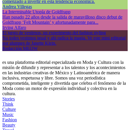
comenzado a invertir en esta tendencia económica.
Andrea Villegas
La Interminable Utopía de Goldfrapp
Han pasado 22 años desde la salida de maravilloso disco debut de
Goldfrapp ‘Felt Mountain’ y afortunadamente para...
Irving Alfaro
El juego de vestirnos, un experimento del fashion styling
No todes vestimos igual y ahi radica la magia. Ve este mini editorial
por alumnes de Janette Klein.
Redacción MEOW
es una plataforma editorial especializada en Moda y Cultura con la
misión de difundir y representar a los talentos y los acontecimientos
en las industrias creativas de México y Latinoamérica de manera
inclusiva, respetuosa y libre. Somos una voz periodística
comprometida, inteligente y divertida que celebra el fenómeno de la
Moda como un motor de expresión individual y colectiva en la
cultura.
Stories
Think
Culture
Music
Fashion
Beauty