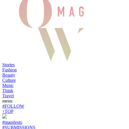
Stories
Fashion
Beauty
Culture
Music
Think
Travel
menu
#FOLLOW
↑TOP
#manifesto
#SUBMISSIONS