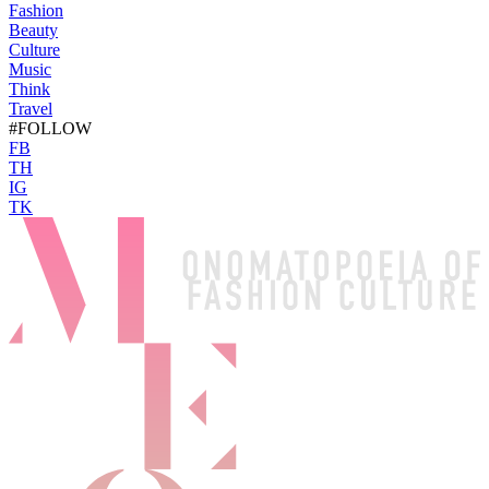
Fashion
Beauty
Culture
Music
Think
Travel
#FOLLOW
FB
TH
IG
TK