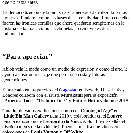
que no había antes.
La democratización de la industria y la necesidad de desdibujar los
límites se fundaron como las bases de su creatividad. Prueba de ello
fueron las irónicas comillas que ahora quedarán sempiternas en la
historia de la moda como las etiquetas no removibles de su
indumentaria.
“Para apreciar”
Abloh veía la moda como un medio de expresión y como el arte, le
ayudó a crear un mensaje que perdura en esta y futuras
generaciones.
Enmarcado en las paredes del
Gagosian
en Beverly Hills, Paris y
Londres colabora con el artista
Murakami
para la exposición
“
America Too
”, “
Technicolor 2
” y
Future History
durante 2018.
Curador de varias exhibiciones como en “
Coming of Age
” en
Little Big Man Gallery
para 2019 y colaborador en el
Louvre
para la exposición de
Leonardo da Vinci
, Abloh fue más allá del
diseño a través de la evidente influencia artística que vimos en
colecciones de
Louis Vuitton
y
Off White