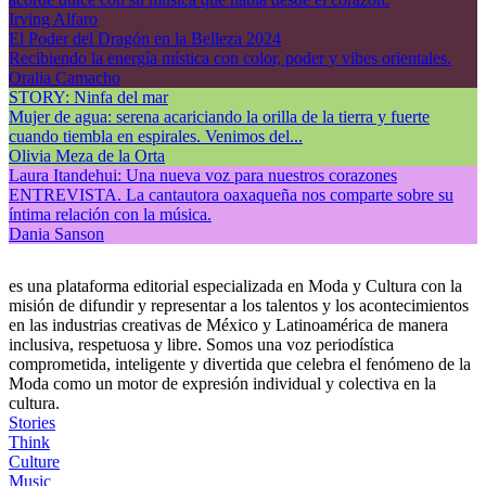
Irving Alfaro
El Poder del Dragón en la Belleza 2024
Recibiendo la energía mística con color, poder y vibes orientales.
Oralia Camacho
STORY: Ninfa del mar
Mujer de agua: serena acariciando la orilla de la tierra y fuerte
cuando tiembla en espirales. Venimos del...
Olivia Meza de la Orta
Laura Itandehui: Una nueva voz para nuestros corazones
ENTREVISTA. La cantautora oaxaqueña nos comparte sobre su
íntima relación con la música.
Dania Sanson
es una plataforma editorial especializada en Moda y Cultura con la
misión de difundir y representar a los talentos y los acontecimientos
en las industrias creativas de México y Latinoamérica de manera
inclusiva, respetuosa y libre. Somos una voz periodística
comprometida, inteligente y divertida que celebra el fenómeno de la
Moda como un motor de expresión individual y colectiva en la
cultura.
Stories
Think
Culture
Music