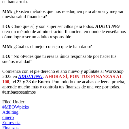
en bancarrota.
MM:
¿Existen métodos que nos re eduquen para ahorrar y mejorar
nuestra salud financiera?
LO:
Claro que sí, y son super sencillos para todos.
ADULTING
creó un método de administración financiera en donde te enseñamos
cómo lograr ser un adulto responsable.
MM:
¿Cuál es el mejor consejo que te han dado?
LO:
“No olvides que tu eres la única responsable por hacer tus
sueños realidad”
Comienza con el pie derecho el año nuevo y apúntate al Workshop
2022 en
ADULTING
:
AHORA SÍ, PON TUS FINANZAS AL
100
,
el 22 y 23 de Enero
. Pon todo lo que acabas de leer a prueba,
aprende mucho más y controla tus finanzas de una vez por todas.
#arribaesosanimos
Filed Under
#MEOWpicks
Adulting
dinero
Entrevista
Finanzas