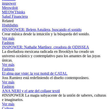
inspower
Meowdoit
MEOWThinks
Salud Financiera
Related
Highlights
#INSPOWER: Belem Aguilera, buscando el sonido
Crear música desde la intuición y la búsqueda del sonido.
Ver más
Fashion
INSPOWER: Nathalie Martínez, creadora de ODISSEA
La diseñadora mexicana radicada en Brooklyn ha creado un
universo oceánico y contemplativo para los amantes de las joyas
únicas.
Ver más
Fashion
El alma que viste: la voz tsotsil de CATAL
Joss Ramirez está redefiniendo el diseño contemporáneo.
Ver más
Fashion
ANA NERI y el arte del collage textil
#INSPOWER La magia subyacente de la unión de saberes, culturas
e imaginarios.
Ver más
Culture