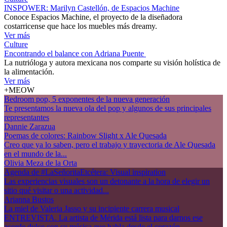
INSPOWER: Marilyn Castellón, de Espacios Machine
Conoce Espacios Machine, el proyecto de la diseñadora
costarricense que hace los muebles más dreamy.
Ver más
Culture
Encontrando el balance con Adriana Puente
La nutrióloga y autora mexicana nos comparte su visión holística de
la alimentación.
Ver más
+MEOW
Bedroom pop, 5 exponentes de la nueva generación
Te presentamos la nueva ola del pop y algunos de sus principales
representantes
Dannie Zarazua
Poemas de colores: Rainbow Slight x Ale Quesada
Creo que ya lo saben, pero el trabajo y trayectoria de Ale Quesada
en el mundo de la...
Olivia Meza de la Orta
Agenda de #LaSeñoritaEtcétera: Visual inspiration
Las experiencias visuales son un detonante a la hora de elegir un
sitio qué visitar o una actividad...
Arianna Bustos
La miel de Valeria Jasso y su incipiente carrera musical
ENTREVISTA. La artista de Mérida está lista para darnos ese
acorde dulce con su música que habla desde el corazón.