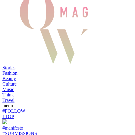
Stories
Fashion
Beauty
Culture
Music
Think
Travel
menu
#FOLLOW
↑TOP
#manifesto
#SUBMISSIONS