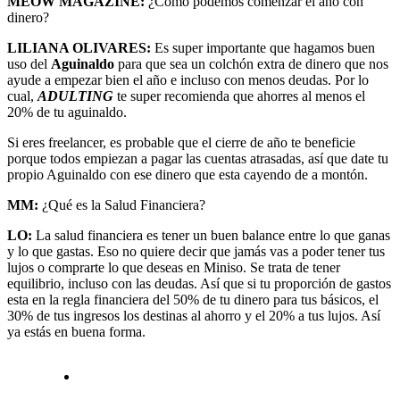
MEOW MAGAZINE:
¿Cómo podemos comenzar el año con
dinero?
LILIANA OLIVARES:
Es super importante que hagamos buen
uso del
Aguinaldo
para que sea un colchón extra de dinero que nos
ayude a empezar bien el año e incluso con menos deudas. Por lo
cual,
ADULTING
te super recomienda que ahorres al menos el
20% de tu aguinaldo.
Si eres freelancer, es probable que el cierre de año te beneficie
porque todos empiezan a pagar las cuentas atrasadas, así que date tu
propio Aguinaldo con ese dinero que esta cayendo de a montón.
MM:
¿Qué es la Salud Financiera?
LO:
La salud financiera es tener un buen balance entre lo que ganas
y lo que gastas. Eso no quiere decir que jamás vas a poder tener tus
lujos o comprarte lo que deseas en Miniso. Se trata de tener
equilibrio, incluso con las deudas. Así que si tu proporción de gastos
esta en la regla financiera del 50% de tu dinero para tus básicos, el
30% de tus ingresos los destinas al ahorro y el 20% a tus lujos. Así
ya estás en buena forma.