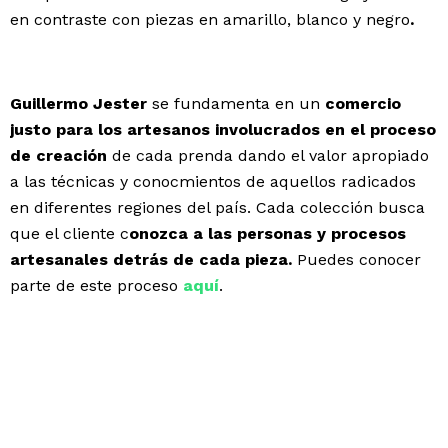
en contraste con piezas en amarillo, blanco y negro
.
Guillermo Jester
se fundamenta en un
comercio
justo para los artesanos involucrados en el proceso
de creación
de cada prenda dando el valor apropiado
a las técnicas y conocmientos de aquellos radicados
en diferentes regiones del país. Cada colección busca
que el cliente c
onozca a las personas y procesos
artesanales detrás de cada pieza.
Puedes conocer
parte de este proceso
aquí
.
SBAK
ya está disponible en el
showrrom
de
Colectivo
Creativo de Moda.
Consulta sus
puntos de venta
en
su
sitio oficial
.