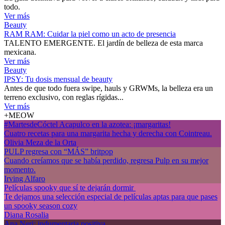
todo.
Ver más
Beauty
RAM RAM: Cuidar la piel como un acto de presencia
TALENTO EMERGENTE. El jardín de belleza de esta marca
mexicana.
Ver más
Beauty
IPSY: Tu dosis mensual de beauty
Antes de que todo fuera swipe, hauls y GRWMs, la belleza era un
terreno exclusivo, con reglas rígidas...
Ver más
+MEOW
#MartesdeCóctel Acapulco en la azotea: ¡margaritas!
Cuatro recetas para una margarita hecha y derecha con Cointreau.
Olivia Meza de la Orta
PULP regresa con “MÁS” britpop
Cuando creíamos que se había perdido, regresa Pulp en su mejor
momento.
Irving Alfaro
Películas spooky que sí te dejarán dormir
Te dejamos una selección especial de películas aptas para que pases
un spooky season cozy
Diana Rosalia
Ana Neri: indumentaria positiva