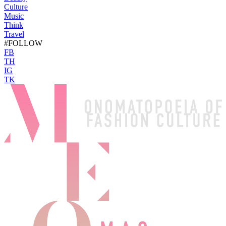
Culture
Music
Think
Travel
#FOLLOW
FB
TH
IG
TK