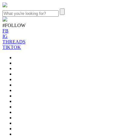
#FOLLOW
FB
IG
THREADS
TIKTOK