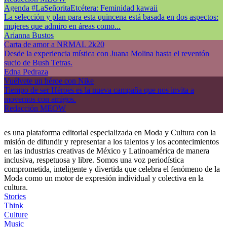
Agenda #LaSeñoritaEtcétera: Feminidad kawaii
La selección y plan para esta quincena está basada en dos aspectos:
mujeres que admiro en áreas como...
Arianna Bustos
Carta de amor a NRMAL 2k20
Desde la experiencia mística con Juana Molina hasta el reventón
sucio de Bush Tetras.
Edna Pedraza
Vuélvete un héroe con Nike
Tiempo de ser Héroes es la nueva campaña que nos invita a
movernos con amigos.
Redacción MEOW
es una plataforma editorial especializada en Moda y Cultura con la
misión de difundir y representar a los talentos y los acontecimientos
en las industrias creativas de México y Latinoamérica de manera
inclusiva, respetuosa y libre. Somos una voz periodística
comprometida, inteligente y divertida que celebra el fenómeno de la
Moda como un motor de expresión individual y colectiva en la
cultura.
Stories
Think
Culture
Music