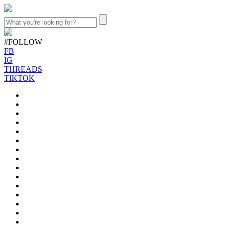
#FOLLOW
FB
IG
THREADS
TIKTOK