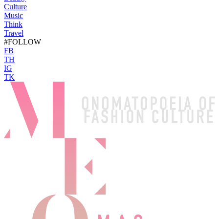
Culture
Music
Think
Travel
#FOLLOW
FB
TH
IG
TK