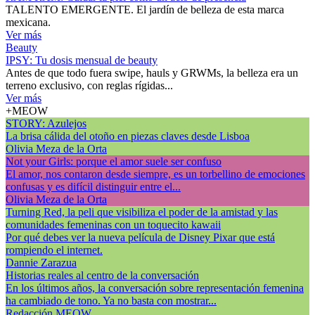
TALENTO EMERGENTE. El jardín de belleza de esta marca
mexicana.
Ver más
Beauty
IPSY: Tu dosis mensual de beauty
Antes de que todo fuera swipe, hauls y GRWMs, la belleza era un
terreno exclusivo, con reglas rígidas...
Ver más
+MEOW
STORY: Azulejos
La brisa cálida del otoño en piezas claves desde Lisboa
Olivia Meza de la Orta
Not your Girls: porque el amor suele ser confuso
El amor, nos contaron desde siempre, es un torbellino de emociones
confusas y es difícil distinguir entre el...
Olivia Meza de la Orta
Turning Red, la peli que visibiliza el poder de la amistad y las
comunidades femeninas con un toquecito kawaii
Por qué debes ver la nueva película de Disney Pixar que está
rompiendo el internet.
Dannie Zarazua
Historias reales al centro de la conversación
En los últimos años, la conversación sobre representación femenina
ha cambiado de tono. Ya no basta con mostrar...
Redacción MEOW