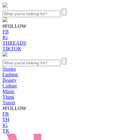
#FOLLOW
FB
IG
THREADS
TIKTOK
Stories
Fashion
Beauty
Culture
Music
Think
Travel
#FOLLOW
FB
TH
IG
TK