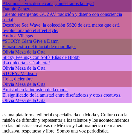
Alzamos la voz desde cada, ¡muéstranos la tuya!
Dannie Zarazua
Talento emergente: GUZAV tradición y diseño con consciencia
social
Descubre Sea Wave, la colección SS20 de esta marca que está
revolucionando el street style.
Andrea Villegas
#STORY Glam Give a Damn
El paso extra del tutorial de maquillaje.
Olivia Meza de la Orta
Sticky Feelings con Sofía Elías de Blobb
¡La dulcería, está abierta!
Olivia Meza de la Orta
STORY: Madison
Hola, diciembre
Olivia Meza de la Orta
Amistad en la industria de la moda
El significado de la amistad entre diseñadorxs y otrxs creativxs.
Olivia Meza de la Orta
es una plataforma editorial especializada en Moda y Cultura con la
misión de difundir y representar a los talentos y los acontecimientos
en las industrias creativas de México y Latinoamérica de manera
inclusiva, respetuosa y libre. Somos una voz periodística