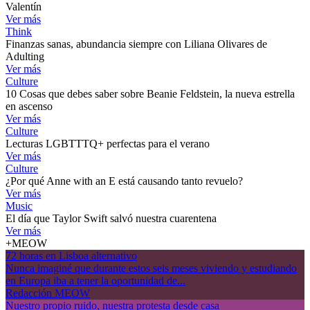
Valentín
Ver más
Think
Finanzas sanas, abundancia siempre con Liliana Olivares de
Adulting
Ver más
Culture
10 Cosas que debes saber sobre Beanie Feldstein, la nueva estrella
en ascenso
Ver más
Culture
Lecturas LGBTTTQ+ perfectas para el verano
Ver más
Culture
¿Por qué Anne with an E está causando tanto revuelo?
Ver más
Music
El día que Taylor Swift salvó nuestra cuarentena
Ver más
+MEOW
72 horas en Lisboa alternativo
Nunca imaginé que durante estos seis meses viviendo y estudiando
en Europa iba a tener la oportunidad de...
Redacción MEOW
Nuestro propio ruido, nuestra protesta desde casa