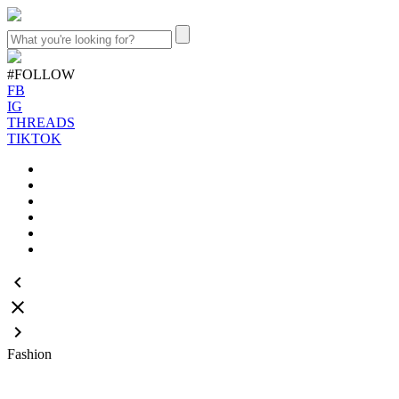
#FOLLOW
FB
IG
THREADS
TIKTOK
keyboard_arrow_left
close
keyboard_arrow_right
Fashion