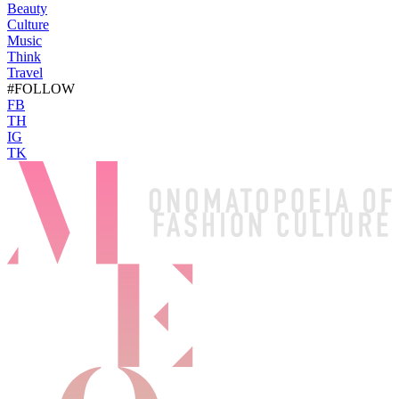
Beauty
Culture
Music
Think
Travel
#FOLLOW
FB
TH
IG
TK