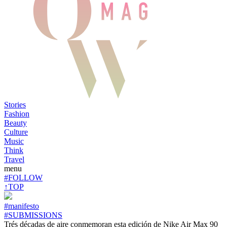
Stories
Fashion
Beauty
Culture
Music
Think
Travel
menu
#FOLLOW
↑TOP
#manifesto
#SUBMISSIONS
Trés décadas de aire conmemoran esta edición de Nike Air Max 90