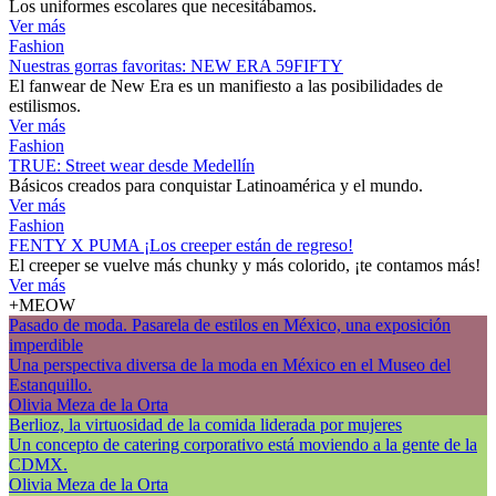
Los uniformes escolares que necesitábamos.
Ver más
Fashion
Nuestras gorras favoritas: NEW ERA 59FIFTY
El fanwear de New Era es un manifiesto a las posibilidades de
estilismos.
Ver más
Fashion
TRUE: Street wear desde Medellín
Básicos creados para conquistar Latinoamérica y el mundo.
Ver más
Fashion
FENTY X PUMA ¡Los creeper están de regreso!
El creeper se vuelve más chunky y más colorido, ¡te contamos más!
Ver más
+MEOW
Pasado de moda. Pasarela de estilos en México, una exposición
imperdible
Una perspectiva diversa de la moda en México en el Museo del
Estanquillo.
Olivia Meza de la Orta
Berlioz, la virtuosidad de la comida liderada por mujeres
Un concepto de catering corporativo está moviendo a la gente de la
CDMX.
Olivia Meza de la Orta