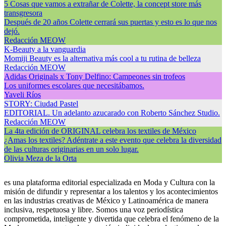
5 Cosas que vamos a extrañar de Colette, la concept store más
transgresora
Después de 20 años Colette cerrará sus puertas y esto es lo que nos
dejó.
Redacción MEOW
K-Beauty a la vanguardia
Momiji Beauty es la alternativa más cool a tu rutina de belleza
Redacción MEOW
Adidas Originals x Tony Delfino: Campeones sin trofeos
Los uniformes escolares que necesitábamos.
Yaveli Ríos
STORY: Ciudad Pastel
EDITORIAL. Un adelanto azucarado con Roberto Sánchez Studio.
Redacción MEOW
La 4ta edición de ORIGINAL celebra los textiles de México
¿Amas los textiles? Adéntrate a este evento que celebra la diversidad
de las culturas originarias en un solo lugar.
Olivia Meza de la Orta
es una plataforma editorial especializada en Moda y Cultura con la
misión de difundir y representar a los talentos y los acontecimientos
en las industrias creativas de México y Latinoamérica de manera
inclusiva, respetuosa y libre. Somos una voz periodística
comprometida, inteligente y divertida que celebra el fenómeno de la