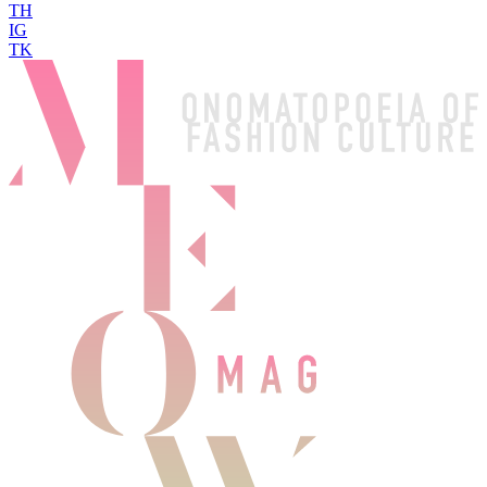
TH
IG
TK