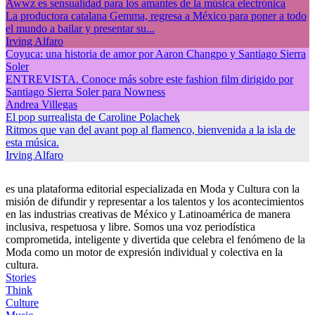
Awwz es sensualidad para los amantes de la música electrónica
La productora catalana Gemma, regresa a México para poner a todo
el mundo a bailar y presentar su...
Irving Alfaro
Coyuca: una historia de amor por Aaron Changpo y Santiago Sierra
Soler
ENTREVISTA. Conoce más sobre este fashion film dirigido por
Santiago Sierra Soler para Nowness
Andrea Villegas
El pop surrealista de Caroline Polachek
Ritmos que van del avant pop al flamenco, bienvenida a la isla de
esta música.
Irving Alfaro
es una plataforma editorial especializada en Moda y Cultura con la
misión de difundir y representar a los talentos y los acontecimientos
en las industrias creativas de México y Latinoamérica de manera
inclusiva, respetuosa y libre. Somos una voz periodística
comprometida, inteligente y divertida que celebra el fenómeno de la
Moda como un motor de expresión individual y colectiva en la
cultura.
Stories
Think
Culture