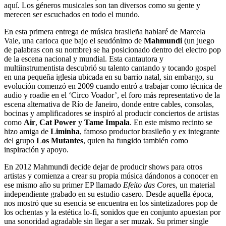
aquí. Los géneros musicales son tan diversos como su gente y
merecen ser escuchados en todo el mundo.
En esta primera entrega de música brasileña hablaré de Marcela
Vale, una carioca que bajo el seudónimo de
Mahmundi
(un juego
de palabras con su nombre) se ha posicionado dentro del electro pop
de la escena nacional y mundial. Esta cantautora y
multiinstrumentista descubrió su talento cantando y tocando gospel
en una pequeña iglesia ubicada en su barrio natal, sin embargo, su
evolución comenzó en 2009 cuando entró a trabajar como técnica de
audio y roadie en el ‘Circo Voador’, el foro más representativo de la
escena alternativa de Río de Janeiro, donde entre cables, consolas,
bocinas y amplificadores se inspiró al producir conciertos de artistas
como
Air
,
Cat Power
y
Tame Impala
. En este mismo recinto se
hizo amiga de
Liminha
, famoso productor brasileño y ex integrante
del grupo
Los Mutantes
, quien ha fungido también como
inspiración y apoyo.
En 2012 Mahmundi decide dejar de producir shows para otros
artistas y comienza a crear su propia música dándonos a conocer en
ese mismo año su primer EP llamado
Efeito das Core
s, un material
independiente grabado en su estudio casero. Desde aquella época,
nos mostró que su esencia se encuentra en los sintetizadores pop de
los ochentas y la estética lo-fi, sonidos que en conjunto apuestan por
una sonoridad agradable sin llegar a ser muzak. Su primer single