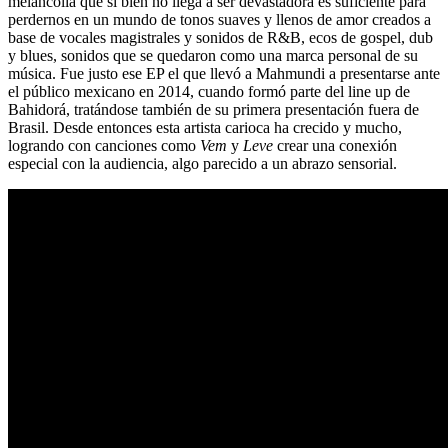
melancolía que si bien no llega a ser devastadora es suficiente para
perdernos en un mundo de tonos suaves y llenos de amor creados a
base de vocales magistrales y sonidos de R&B, ecos de gospel, dub
y blues, sonidos que se quedaron como una marca personal de su
música. Fue justo ese EP el que llevó a Mahmundi a presentarse ante
el público mexicano en 2014, cuando formó parte del line up de
Bahidorá, tratándose también de su primera presentación fuera de
Brasil. Desde entonces esta artista carioca ha crecido y mucho,
logrando con canciones como
Vem
y
Leve
crear una conexión
especial con la audiencia, algo parecido a un abrazo sensorial.