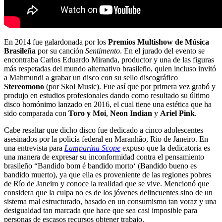
En 2014 fue galardonada por los
Premios Multishow de Música
Brasileña
por su canción
Sentimento
. En el jurado del evento se
encontraba Carlos Eduardo Miranda, productor y una de las figuras
más respetadas del mundo alternativo brasileño, quien incluso invitó
a Mahmundi a grabar un disco con su sello discográfico
Stereomono
(por Skol Music). Fue así que por primera vez grabó y
produjo en estudios profesionales dando como resultado su último
disco homónimo lanzado en 2016, el cual tiene una estética que ha
sido comparada con
Toro y Moi
,
Neon Indian
y
Ariel Pink
.
Cabe resaltar que dicho disco fue dedicado a cinco adolescentes
asesinados por la policía federal en Maranhão, Rio de Janeiro. En
una entrevista para
Lamparina Scope
expuso que la dedicatoria es
una manera de expresar su inconformidad contra el pensamiento
brasileño “Bandido bom é bandido morto‘ (Bandido bueno es
bandido muerto), ya que ella es proveniente de las regiones pobres
de Río de Janeiro y conoce la realidad que se vive. Mencionó que
considera que la culpa no es de los jóvenes delincuentes sino de un
sistema mal estructurado, basado en un consumismo tan voraz y una
desigualdad tan marcada que hace que sea casi imposible para
personas de escasos recursos obtener trabajo.