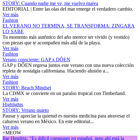
STORY: Cuando nadie me ve, me vuelvo marea
EDITORIAL | Entre las olas del mar emerge el verdadero cambio.
Ver más
Fashion
EL VERANO NO TERMINA, SE TRANSFORMA: ZINGARA
LO SABE
Tu momento más auténtico del año merece ser vivido (y vestido)
con piezas que te acompañen más allá de la playa.
Ver más
Fashion
Verano consciente: GAP x DÔEN
GAP y DÔEN regresa juntos este verano con una nueva colección
repleta de nostalgia californiana. Haciendo alusión a...
Ver más
Fashion
STORY: Beach Mindset
La CDMX se convierte en un paraíso tropical con Timberland.
Ver más
Highlights
STORY: Verano quieto
Pausar y apreciar la quietud es nuestra medicina para atravesar el
caluroso verano en México. En este editorial...
Ver más
+MEOW
Ilse Hendrix: “Es difícil componer en español, pero ahí está la