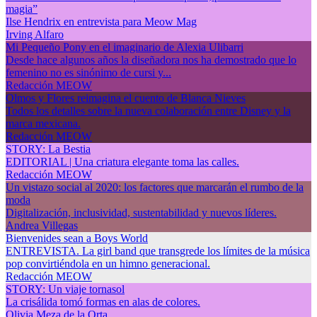
magia”
Ilse Hendrix en entrevista para Meow Mag
Irving Alfaro
Mi Pequeño Pony en el imaginario de Alexia Ulibarri
Desde hace algunos años la diseñadora nos ha demostrado que lo
femenino no es sinónimo de cursi y...
Redacción MEOW
Olmos y Flores reimagina el cuento de Blanca Nieves
Todos los detalles sobre la nueva colaboración entre Disney y la
marca mexicana.
Redacción MEOW
STORY: La Bestia
EDITORIAL | Una criatura elegante toma las calles.
Redacción MEOW
Un vistazo social al 2020: los factores que marcarán el rumbo de la
moda
Digitalización, inclusividad, sustentabilidad y nuevos líderes.
Andrea Villegas
Bienvenides sean a Boys World
ENTREVISTA. La girl band que transgrede los límites de la música
pop convirtiéndola en un himno generacional.
Redacción MEOW
STORY: Un viaje tornasol
La crisálida tomó formas en alas de colores.
Olivia Meza de la Orta