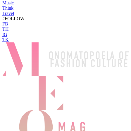
Music
Think
Travel
#FOLLOW
FB
TH
IG
TK