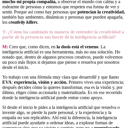
mucho mi propia compañía,
a observar el mundo con calma y a
rodearme de personas y entornos que respeten esa forma de ver y
sentir. Porque así como hay personas que
potencian la creatividad,
también hay ambientes, dinámicas y personas que pueden apagarla,
los
creativity killers
.
Y: ¿Cómo ha cambiado tu manera de entender la creatividad a
partir de la presencia tan fuerte de la inteligencia artificial?
M:
Creo que, como dicen, en
la dosis está el veneno
. La
inteligencia artificial es una herramienta, más no una solución. He
notado que, dentro de algunos procesos creativos, puede volvernos
un poco más flojos si dejamos que piense o resuelva por nosotros
desde el inicio.
Yo trabajo con una fórmula muy clara que desarrollé y que llamo
EVA
:
experiencia, visión y acción.
Primero vives una experiencia;
después decides cómo la quieres transformar, esa es la visión y, por
último, eliges cómo accionarla y materializarla. Es en ese recorrido
donde la inteligencia artificial puede entrar como apoyo.
Si desde el inicio le pides a la inteligencia artificial que resuelva o
invente algo, se pierde la parte personal, y la experiencia y la
empatía no son replicables. Ahí está la diferencia, la inteligencia
artificial puede ayudarte a ordenar ideas, a explorar formas de
comunicar algo que ya viviste y sentiste, pero no a
reemplazarlo
.