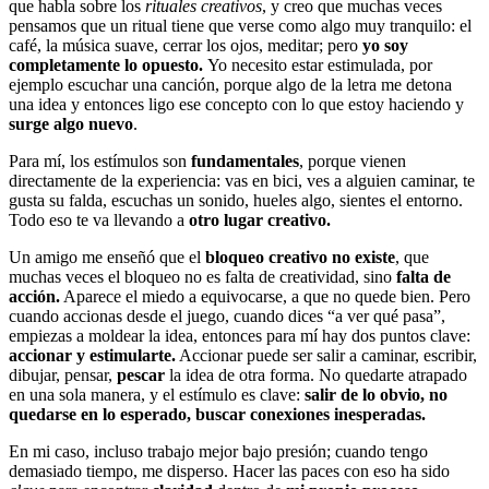
que habla sobre los
rituales creativos
, y creo que muchas veces
pensamos que un ritual tiene que verse como algo muy tranquilo: el
café, la música suave, cerrar los ojos, meditar; pero
yo soy
completamente lo opuesto.
Yo necesito estar estimulada, por
ejemplo escuchar una canción, porque algo de la letra me detona
una idea y entonces ligo ese concepto con lo que estoy haciendo y
surge algo nuevo
.
Para mí, los estímulos son
fundamentales
, porque vienen
directamente de la experiencia: vas en bici, ves a alguien caminar, te
gusta su falda, escuchas un sonido, hueles algo, sientes el entorno.
Todo eso te va llevando a
otro lugar creativo.
Un amigo me enseñó que el
bloqueo creativo no existe
, que
muchas veces el bloqueo no es falta de creatividad, sino
falta de
acción.
Aparece el miedo a equivocarse, a que no quede bien. Pero
cuando accionas desde el juego, cuando dices “a ver qué pasa”,
empiezas a moldear la idea, entonces para mí hay dos puntos clave:
accionar y estimularte.
Accionar puede ser salir a caminar, escribir,
dibujar, pensar,
pescar
la idea de otra forma. No quedarte atrapado
en una sola manera, y el estímulo es clave:
salir de lo obvio, no
quedarse en lo esperado, buscar conexiones inesperadas.
En mi caso, incluso trabajo mejor bajo presión; cuando tengo
demasiado tiempo, me disperso. Hacer las paces con eso ha sido