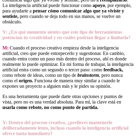
La inteligencia artificial puede funcionar como
apoyo
, por ejemplo,
para ayudarte a
pensar cómo comunicar algo que ya viviste y
sentiste,
pero cuando se deja todo en sus manos, se vuelve un
obstáculo.
Y: ¿En qué momento sientes que este tipo de herramientas
potencian tu creatividad y en cuáles podrían llegar a limitarla?
M:
Cuando el proceso creativo empieza desde la inteligencia
artificial, creo que puede entorpecerlo y sugestionar. En cambio,
cuando entra como un paso más dentro del proceso, ahí es donde
realmente lo puede optimizar. En mi forma de trabajar, la inteligencia
artificial entra como un segundo o tercer paso: como
feedback,
como rebote de ideas, como un tipo de
brainstorm
, pero nunca
como el
origen.
Funciona de manera muy similar a cuando le
expones un proyecto a alguien más y le pides su opinión.
Es una herramienta que puede darte otras opciones y puntos de
vista, pero no es una verdad absoluta. Para mí, la clave está en
usarla como rebote, no como punto de partida.
Y: Dentro del proceso creativo, ¿prefieres mantenerlo
deliberadamente lento, incluso cuando la inteligencia artificial
ofrece tanta inmediatez?