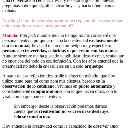
Una conversación cercana, fresca y necesaria que abre nuevas
preguntas sobre qué significa crear hoy… y hacia dónde vamos
mañana.
Yaveli: ¿Cómo ha evolucionado tu
percepción
de la creatividad
a lo largo de tu trayectoria personal?
Manola:
Fun fact
, durante mucho tiempo no me consideré una
persona creativa, porque asociaba la creatividad
exclusivamente
con lo manual,
lo visual o con un arquetipo muy específico:
personas extrovertidas, coloridas y que crean con las manos.
Aunque siempre me ha gustado tangibilizar ideas y crear, sentía que
no encajaba del todo en esa definición. Con los años entendí que la
creatividad no debería encasillarse en un solo
arquetipo
.
A partir de esa reflexión desarrollé incluso un método, que hoy
utilizo tanto para mí como para mis clientes, basado en
la
observación de lo cotidiano.
Vivimos en
piloto automático
y
constantemente
comparándonos
con lo que hacen otros, con lo
viral, con lo que parece creativo.
Sin embargo, desde la observación podemos darnos
cuenta que
la creatividad no se crea ni se destruye,
sólo se transforma.
Hoy entiendo la creatividad como la capacidad de
observar una