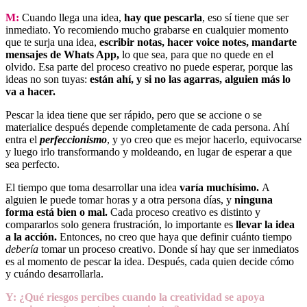
M:
Cuando llega una idea,
hay que pescarla
, eso sí tiene que ser
inmediato. Yo recomiendo mucho grabarse en cualquier momento
que te surja una idea,
escribir notas, hacer voice notes, mandarte
mensajes de Whats App,
lo que sea, para que no quede en el
olvido. Esa parte del proceso creativo no puede esperar, porque las
ideas no son tuyas:
están ahí, y si no las agarras, alguien más lo
va a hacer.
Pescar la idea tiene que ser rápido, pero que se accione o se
materialice después depende completamente de cada persona. Ahí
entra el
perfeccionismo
, y yo creo que es mejor hacerlo, equivocarse
y luego irlo transformando y moldeando, en lugar de esperar a que
sea perfecto.
El tiempo que toma desarrollar una idea
varía muchísimo.
A
alguien le puede tomar horas y a otra persona días, y
ninguna
forma está bien o mal.
Cada proceso creativo es distinto y
compararlos solo genera frustración, lo importante es
llevar la idea
a la acción.
Entonces, no creo que haya que definir cuánto tiempo
debería
tomar un proceso creativo. Donde sí hay que ser inmediatos
es al momento de pescar la idea. Después, cada quien decide cómo
y cuándo desarrollarla.
Y: ¿Qué riesgos percibes cuando la creatividad se apoya