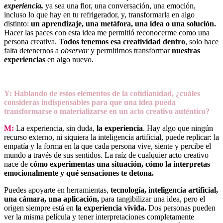
experiencia,
ya sea una flor, una conversación, una emoción,
incluso lo que hay en tu refrigerador, y, transformarla en algo
distinto:
un aprendizaje, una metáfora, una idea o una solución.
Hacer las paces con esta idea me permitió reconocerme como una
persona creativa.
Todos tenemos esa creatividad dentro
, solo hace
falta detenernos a
observar
y permitirnos transformar
nuestras
experiencias
en algo nuevo.
Y: Hablando de estos elementos de la cotidianidad, ¿cuáles
consideras indispensables para que una idea pueda
transformarse o materializarse en un acto creativo auténtico?
M:
La experiencia, sin duda,
la experiencia
. Hay algo que ningún
recurso externo, ni siquiera la inteligencia artificial, puede replicar: la
empatía y la forma en la que cada persona vive, siente y percibe el
mundo a través de sus sentidos. La raíz de cualquier acto creativo
nace de
cómo experimentas una situación, cómo la interpretas
emocionalmente y qué sensaciones te detona.
Puedes apoyarte en herramientas,
tecnología, inteligencia artificial,
una cámara, una aplicación,
para tangibilizar una idea, pero el
origen siempre está en
la experiencia vivida.
Dos personas pueden
ver la misma película y tener interpretaciones completamente