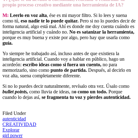
propio proceso creativo mediante una herramienta de IA?
M:
Leerlo en voz alta
, ése es mi mayor filtro. Si lo lees y suena
como tú,
eso nadie te lo puede quitar.
Pero si no lo puedes decir de
forma natural, algo está mal. Ahí es donde me doy cuenta cuándo es
inteligencia artificial y cuándo no.
No es satanizar la herramienta,
porque es muy buena y existe por algo, pero hay que usarla como
guía.
Yo siempre he trabajado así, incluso antes de que existiera la
inteligencia artificial. Cuando voy a hablar en público, hago un
acordeón:
escribo ideas como si fuera un cuento,
no para
memorizarlo, sino como
punto de partida.
Después, al decirlo en
voz alta, suena completamente diferente.
Si no lo puedes decir naturalmente, revísalo otra vez. Úsalo como
bullet points,
como lluvia de ideas, n
o como un todo.
Porque
cuando lo dejas así,
se fragmenta tu voz y pierdes autenticidad.
Filed Under
autenticidad
CREATIVIDAD
Explorar
girl power