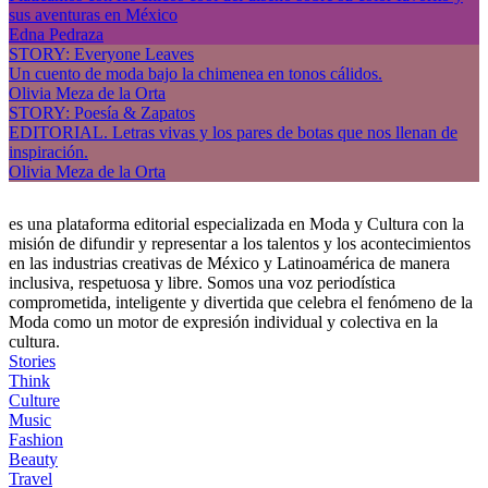
sus aventuras en México
Edna Pedraza
STORY: Everyone Leaves
Un cuento de moda bajo la chimenea en tonos cálidos.
Olivia Meza de la Orta
STORY: Poesía & Zapatos
EDITORIAL. Letras vivas y los pares de botas que nos llenan de
inspiración.
Olivia Meza de la Orta
es una plataforma editorial especializada en Moda y Cultura con la
misión de difundir y representar a los talentos y los acontecimientos
en las industrias creativas de México y Latinoamérica de manera
inclusiva, respetuosa y libre. Somos una voz periodística
comprometida, inteligente y divertida que celebra el fenómeno de la
Moda como un motor de expresión individual y colectiva en la
cultura.
Stories
Think
Culture
Music
Fashion
Beauty
Travel