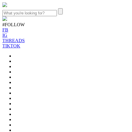
#FOLLOW
FB
IG
THREADS
TIKTOK