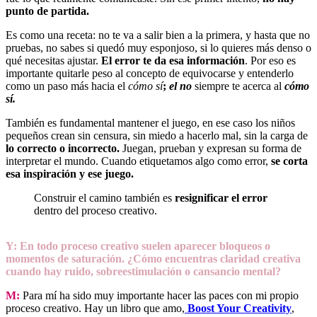
punto de partida.
Es como una receta: no te va a salir bien a la primera, y hasta que no
pruebas, no sabes si quedó muy esponjoso, si lo quieres más denso o
qué necesitas ajustar.
El error te da esa información
. Por eso es
importante quitarle peso al concepto de equivocarse y entenderlo
como un paso más hacia el
cómo sí
;
el no
siempre te acerca al
cómo
sí.
También es fundamental mantener el juego, en ese caso los niños
pequeños crean sin censura, sin miedo a hacerlo mal, sin la carga de
lo correcto o incorrecto.
Juegan, prueban y expresan su forma de
interpretar el mundo. Cuando etiquetamos algo como error,
se corta
esa inspiración y ese juego.
Construir el camino también es
resignificar el error
dentro del proceso creativo.
Y: En todo proceso creativo suelen aparecer bloqueos o
momentos de saturación. ¿Cómo encuentras claridad creativa
cuando hay ruido, sobreestimulación o cansancio mental?
M:
Para mí ha sido muy importante hacer las paces con mi propio
proceso creativo. Hay un libro que amo,
Boost Your Creativity
,