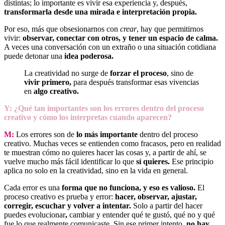
distintas; lo importante es vivir esa experiencia y, después,
transformarla desde una mirada e interpretación propia.
Por eso, más que obsesionarnos con
crear
, hay que permitirnos
vivir:
observar, conectar con otros, y tener un espacio de calma.
A veces una conversación con un extraño o una situación cotidiana
puede detonar una
idea poderosa.
La creatividad no surge de
forzar el proceso
, sino de
vivir primero,
para después transformar esas vivencias
en
algo creativo.
Y: ¿Qué tan importantes son los errores dentro del proceso
creativo y cómo los interpretas cuando aparecen?
M:
Los errores son de
lo más importante
dentro del proceso
creativo. Muchas veces se entienden como fracasos, pero en realidad
te muestran cómo no quieres hacer las cosas y, a partir de ahí, se
vuelve mucho más fácil identificar lo que
sí quieres.
Ese principio
aplica no solo en la creatividad, sino en la vida en general.
Cada error es una
forma que no funciona, y eso es valioso.
El
proceso creativo es prueba y error:
hacer, observar, ajustar,
corregir, escuchar y volver a intentar.
Solo a partir del hacer
puedes evolucionar
,
cambiar y entender qué te gustó, qué no y qué
fue lo que realmente comunicaste. Sin ese primer intento,
no hay