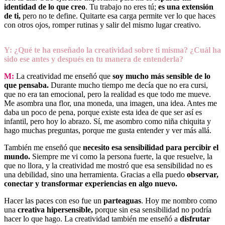
identidad de lo que creo
. Tu trabajo no eres tú;
es una extensión
de ti,
pero no te define. Quitarte esa carga permite ver lo que haces
con otros ojos, romper rutinas y salir del mismo lugar creativo.
Y: ¿Qué te ha enseñado la creatividad sobre ti misma? ¿Cuál ha
sido ese antes y después en tu manera de entenderla?
M:
La creatividad me enseñó que
soy mucho más sensible de lo
que pensaba.
Durante mucho tiempo me decía que no era cursi,
que no era tan emocional, pero la realidad es que todo me mueve.
Me asombra una flor, una moneda, una imagen, una idea. Antes me
daba un poco de pena, porque existe esta idea de que ser así es
infantil, pero hoy lo abrazo. Sí, me asombro como niña chiquita y
hago muchas preguntas, porque me gusta entender y ver más allá.
También me enseñó que
necesito esa sensibilidad para percibir el
mundo.
Siempre me vi como la persona fuerte, la que resuelve, la
que no llora, y la creatividad me mostró que esa sensibilidad no es
una debilidad, sino una herramienta. Gracias a ella puedo
observar,
conectar y transformar experiencias en algo nuevo.
Hacer las paces con eso fue un
parteaguas
. Hoy me nombro como
una
creativa hipersensible,
porque sin esa sensibilidad no podría
hacer lo que hago. La creatividad también me enseñó a
disfrutar