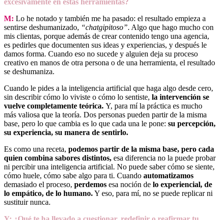
excesivamente en estas herramientas?
M:
Lo he notado y también me ha pasado: el resultado empieza a
sentirse deshumanizado,
“chatgipitoso”
. Algo que hago mucho con
mis clientas, porque además de crear contenido tengo una agencia,
es pedirles que documenten sus ideas y experiencias, y después le
damos forma. Cuando eso no sucede y alguien deja su proceso
creativo en manos de otra persona o de una herramienta, el resultado
se deshumaniza.
Cuando le pides a la inteligencia artificial que haga algo desde cero,
sin describir cómo lo viviste o cómo lo sentiste,
la intervención se
vuelve completamente teórica.
Y, para mí la práctica es mucho
más valiosa que la teoría. Dos personas pueden partir de la misma
base, pero lo que cambia es lo que cada una le pone:
su percepción,
su experiencia, su manera de sentirlo.
Es como una receta,
podemos partir de la misma base, pero cada
quien combina sabores distintos,
esa diferencia no la puede probar
ni percibir una inteligencia artificial. No puede saber cómo se siente,
cómo huele, cómo sabe algo para ti. Cuando
automatizamos
demasiado el proceso,
perdemos
esa noción de
lo
experiencial, de
lo empático, de lo humano.
Y eso, para mí, no se puede replicar ni
sustituir nunca.
Y: ¿Qué te ha llevado a cuestionar, redefinir o reafirmar tu