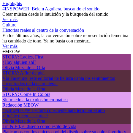
Highlights
#INSPOWER: Belem Aguilera, buscando el sonido
Crear música desde la intuición y la búsqueda del sonido.
Ver más
Culture
Historias reales al centro de la conversación
En los últimos años, la conversación sobre representación femenina
ha cambiado de tono. Ya no basta con mostrar...
Ver más
+MEOW
STORY: Ladies, First
¿Hay alguien ahí?
Olivia Meza de la Orta
STORY: A flor de piel
Vía Facetime, este editorial de belleza capta los sentimientos
encontrados de la cuarentena.
Olivia Meza de la Orta
STORY: Come In Colors
Sin miedo a la explosión cromática
Redacción MEOW
#AstroMEOW Lectura consciente para terminar el año
¿Qué te dicen las cartas?
Olivia Meza de la Orta
Tin & Ed, el diseño como estilo de vida
Platicamos con los chicos cool del diseño sobre su color favorito y