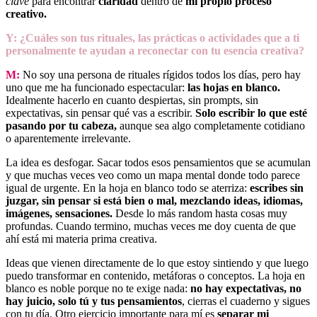
clave
para encontrar
claridad
dentro de
mi propio proceso
creativo.
Y: ¿Cuáles son tus rituales, las prácticas o actividades que a ti
personalmente te ayudan a reconectar con tu esencia creativa?
M:
No soy una persona de rituales rígidos todos los días, pero hay
uno que me ha funcionado espectacular:
las hojas en blanco.
Idealmente hacerlo en cuanto despiertas, sin prompts, sin
expectativas, sin pensar qué vas a escribir.
Solo escribir lo que esté
pasando por tu cabeza,
aunque sea algo completamente cotidiano
o aparentemente irrelevante.
La idea es desfogar. Sacar todos esos pensamientos que se acumulan
y que muchas veces veo como un mapa mental donde todo parece
igual de urgente. En la hoja en blanco todo se aterriza:
escribes sin
juzgar, sin pensar si está bien o mal, mezclando ideas, idiomas,
imágenes, sensaciones.
Desde lo más random hasta cosas muy
profundas. Cuando termino, muchas veces me doy cuenta de que
ahí está mi materia prima creativa.
Ideas que vienen directamente de lo que estoy sintiendo y que luego
puedo transformar en contenido, metáforas o conceptos. La hoja en
blanco es noble porque no te exige nada:
no hay expectativas, no
hay juicio, solo tú y tus pensamientos
, cierras el cuaderno y sigues
con tu día. Otro ejercicio importante para mí es
separar mi