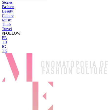
Stories
Fashion
Beauty
Culture
Music
Think
Travel
#FOLLOW
FB
TH
IG
TK