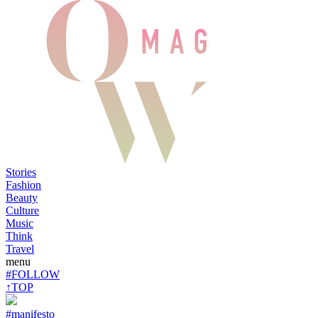
Stories
Fashion
Beauty
Culture
Music
Think
Travel
menu
#FOLLOW
↑TOP
#manifesto