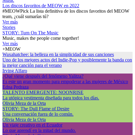
Music
Los discos favoritos de MEOW en 2022
#MEOWPick La lista definitiva de los discos favoritos del MEOW
team, ¿cuál sumarías tú?
Ver más
Stories
STORY: Turn On The Music
Music, makes the people come together!
Ver más
+MEOW
Waxahatchee: la belleza en la simplicidad de sus canciones
Uno de los mejores actos del Indie-Pop y posiblemente la banda con
la mejor canción para el verano
Irving Alfaro
¿Qué viene después del fenómeno Yalitza?
Es este un gran momento para empoderar a las mujeres de México
Edna Pedraza
TALENTO EMERGENTE: NOONRISE
La utópica vestimenta diseñada para todos los días.
Olivia Meza de la Orta
STORY: The Dull Flame of Desire
Una conversación fuera de lo común.
Olivia Meza de la Orta
Un viaje creativo en el Ecuador
Lo que aprendí en la mitad del mundo.