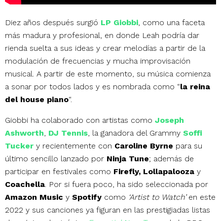
Diez años después surgió
LP Gi
obbi
, como una faceta
más madura y profesional, en donde Leah podría dar
rienda suelta a sus ideas y crear melodías a partir de la
modulación de frecuencias y mucha improvisación
musical. A partir de este momento, su música comienza
a sonar
por todos lados y es nombrada como “
la reina
del house piano
“.
Giobbi ha colaborado con artistas como
Joseph
Ashworth
,
DJ Tennis
, la ganadora del Grammy
Soffi
Tucker
y recientemente con
Caroline Byrne
para su
último sencillo lanzado por
Ninja Tune
; además de
participar en festivales como
Firefly, Lollapalooza
y
Coachella
. Por si fuera poco, ha sido seleccionada por
Amazon Music
y
Spotify
como
‘Artist to Watch’
en este
2022 y sus canciones ya figuran en las prestigiadas listas