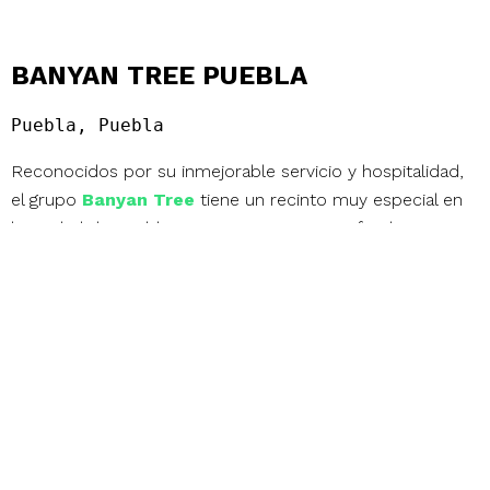
BANYAN TREE PUEBLA
Puebla, Puebla
Reconocidos por su inmejorable servicio y hospitalidad,
el grupo
Banyan Tree
tiene un recinto muy especial en
la ciudad de Puebla. ¿Te imaginas pasar un fin de semana
largo descansando en la majestuosidad de la arquitectura
colonial mexicana y de las más imponentes vistas de los
volcanes Popocatépetl e Iztaccíhuatl? Además no te
puedes perder el delicioso menú de
su restaurante
tailandés Saffron
que se encuentra en la terraza del
hotel, en donde también podrás disfrutar de la piscina y
un delicioso mocktail.