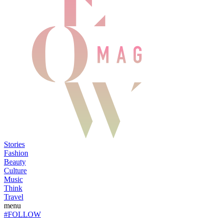
Stories
Fashion
Beauty
Culture
Music
Think
Travel
menu
#FOLLOW