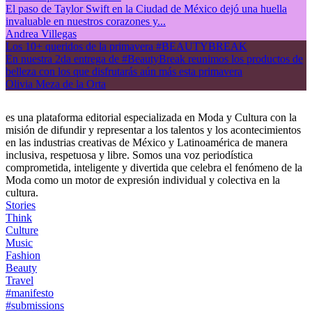
El paso de Taylor Swift en la Ciudad de México dejó una huella
invaluable en nuestros corazones y...
Andrea Villegas
Los 10+ queridos de la primavera #BEAUTYBREAK
En nuestra 2da entrega de #BeautyBreak reunimos los productos de
belleza con los que disfrutarás aún más esta primavera
Olivia Meza de la Orta
es una plataforma editorial especializada en Moda y Cultura con la
misión de difundir y representar a los talentos y los acontecimientos
en las industrias creativas de México y Latinoamérica de manera
inclusiva, respetuosa y libre. Somos una voz periodística
comprometida, inteligente y divertida que celebra el fenómeno de la
Moda como un motor de expresión individual y colectiva en la
cultura.
Stories
Think
Culture
Music
Fashion
Beauty
Travel
#manifesto
#submissions