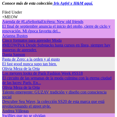
Conoce más de esta colección
Iris Apfel x H&M aquí.
Filed Under
+MEOW
Agenda de #LaSeñoritaEtcétera: New old friends
El final de septiembre anuncia el inicio del otoño, cierre de ciclo y
renovación. Mi época favorita del...
Arianna Bustos
Cinco formatos para aprender Moda
#MEOWPick Desde Substacks hasta cursos en línea, siempre hay
maneras de aprender.
Dania Sanson
Pasta de Zero: a la orden y al gusto
El fast good nunca supo tan bien.
Olivia Meza de la Orta
Los mejores looks de París Fashion Week #SS18
El circuito de las semanas de la moda culmina con la eterna ciudad
de las luces: París. En...
Olivia Meza de la Orta
Talento emergente: GUZAV tradición y diseño con consciencia
social
Descubre Sea Wave, la colección SS20 de esta marca que está
revolucionando el street style.
Andrea Villegas
Swifties que no se olvidan