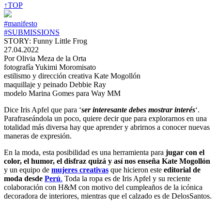
↑TOP
#manifesto
#SUBMISSIONS
STORY: Funny Little Frog
27.04.2022
Por Olivia Meza de la Orta
fotografía Yukimi Moromisato
estilismo y dirección creativa Kate Mogollón
maquillaje y peinado Debbie Ray
modelo Marina Gomes para Way MM
Dice Iris Apfel que para ‘
ser interesante debes mostrar interés
‘.
Parafraseándola un poco, quiere decir que para explorarnos en una
totalidad más diversa hay que aprender y abrirnos a conocer nuevas
maneras de expresión.
En la moda, esta posibilidad es una herramienta para
jugar con el
color, el humor, el disfraz quizá y así nos enseña Kate Mogollón
y un equipo de
mujeres creativas
que hicieron este
editorial de
moda desde
Perú
.
Toda la ropa es de Iris Apfel y su reciente
colaboración con H&M con motivo del cumpleaños de la icónica
decoradora de interiores, mientras que el calzado es de DelosSantos.