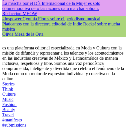
La marcha por el Día Internacional de la Mujer es solo
conmemorativa pero las razones para marchar sobran.
Redacción MEOW
#Inspower Cynthia Flores sobre el periodismo musical
Platicamos con la directora editorial de Indie Rocks! sobre mucha
música
Olivia Meza de la Orta
es una plataforma editorial especializada en Moda y Cultura con la
misión de difundir y representar a los talentos y los acontecimientos
en las industrias creativas de México y Latinoamérica de manera
inclusiva, respetuosa y libre. Somos una voz periodística
comprometida, inteligente y divertida que celebra el fenómeno de la
Moda como un motor de expresión individual y colectiva en la
cultura.
Stories
Think
Culture
Music
Fashion
Beauty
Travel
#manifesto
#submissions