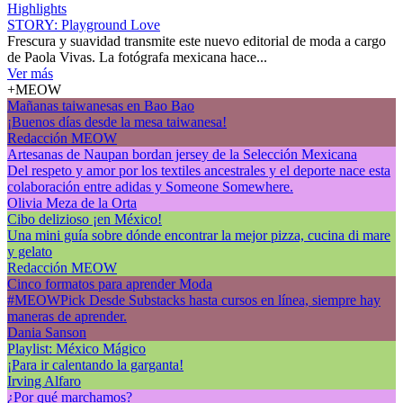
Highlights
STORY: Playground Love
Frescura y suavidad transmite este nuevo editorial de moda a cargo
de Paola Vivas. La fotógrafa mexicana hace...
Ver más
+MEOW
Mañanas taiwanesas en Bao Bao
¡Buenos días desde la mesa taiwanesa!
Redacción MEOW
Artesanas de Naupan bordan jersey de la Selección Mexicana
Del respeto y amor por los textiles ancestrales y el deporte nace esta
colaboración entre adidas y Someone Somewhere.
Olivia Meza de la Orta
Cibo delizioso ¡en México!
Una mini guía sobre dónde encontrar la mejor pizza, cucina di mare
y gelato
Redacción MEOW
Cinco formatos para aprender Moda
#MEOWPick Desde Substacks hasta cursos en línea, siempre hay
maneras de aprender.
Dania Sanson
Playlist: México Mágico
¡Para ir calentando la garganta!
Irving Alfaro
¿Por qué marchamos?