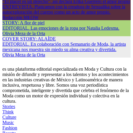
"El placer es un derecho", así declara Erika Guerrero el amor propio
ENTREVISTA. Platicamos con la creadora de Sexualika sobre la
autoexploración del cuerpo como un acto de amor propio.
Redacción MEOW
STORY: A flor de piel
EDITORIAL. Las emociones de la ropa por Natalia Ledesma.
Olivia Meza de la Orta
COVER STORY: ALAÍDE
EDITORIAL. En colaboración con Semanario de Moda, la artista
mexicana nos muestra sin miedo su alma creativa y divertida.
Olivia Meza de la Orta
es una plataforma editorial especializada en Moda y Cultura con la
misión de difundir y representar a los talentos y los acontecimientos
en las industrias creativas de México y Latinoamérica de manera
inclusiva, respetuosa y libre. Somos una voz periodística
comprometida, inteligente y divertida que celebra el fenómeno de la
Moda como un motor de expresión individual y colectiva en la
cultura.
Stories
Think
Culture
Music
Fashion