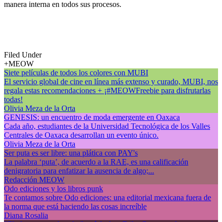
manera interna en todos sus procesos.
Filed Under
+MEOW
Siete películas de todos los colores con MUBI
El servicio global de cine en línea más extenso y curado, MUBI, nos
regala estas recomendaciones + ¡#MEOWFreebie para disfrutarlas
todas!
Olivia Meza de la Orta
GENESIS: un encuentro de moda emergente en Oaxaca
Cada año, estudiantes de la Universidad Tecnológica de los Valles
Centrales de Oaxaca desarrollan un evento único.
Olivia Meza de la Orta
Ser puta es ser libre: una plática con PAY's
La palabra ‘puta’, de acuerdo a la RAE, es una calificación
denigratoria para enfatizar la ausencia de algo;...
Redacción MEOW
Odo ediciones y los libros punk
Te contamos sobre Odo ediciones: una editorial mexicana fuera de
la norma que está haciendo las cosas increíble
Diana Rosalia