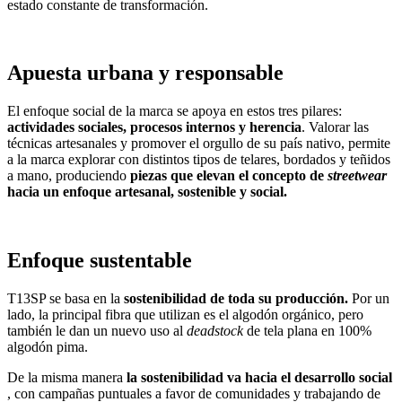
estado constante de transformación.
Apuesta urbana y responsable
El enfoque social de la marca se apoya en estos tres pilares: ​
actividades sociales, procesos internos y herencia
​. Valorar las
técnicas artesanales y promover el orgullo de su país nativo, permite
a la marca explorar con distintos tipos de telares, bordados y teñidos
a mano, produciendo ​
piezas que elevan el concepto de
streetwear
hacia un enfoque artesanal, sostenible y social.
Enfoque sustentable
T13SP se basa en la ​
sostenibilidad de toda su producción.
Por un
lado, la principal fibra que utilizan es el algodón orgánico, pero
también le dan un nuevo uso al ​
deadstock
de tela plana en 100%
algodón pima.
De la misma manera ​
la sostenibilidad va hacia el desarrollo social
, con campañas puntuales a favor de comunidades y trabajando de