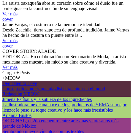
La artista oaxaqueña abre su corazón sobre cómo el duelo fue un
parteaguas en la construcción de su lenguaje visual.
Ver más
cover
Jaime Vargas, el costurero de la memoria e identidad
Desde Zaachila, tierra zapoteca de profunda tradición, Jaime Vargas
ha hecho de la costura un puente entre la...
Ver más
cover
COVER STORY: ALAÍDE
EDITORIAL. En colaboración con Semanario de Moda, la artista
mexicana nos muestra sin miedo su alma creativa y divertida.
Ver más
Cargar + Posts
+MEOW
Dedicated to Love
Consejos de amor y una playlist para entrar en el mood
Redacción MEOW
Jimena Estíbaliz y la sutileza de los ingredientes
La ilustradora mexicana hace de los productos de YEMA su mejor
lienzo; le puso su toque creativo y los hace más irresistibles
Arianna Bustos
ORIGINAL, el 2do encuentro entre artesanas y artesanos más
grande de México
Sembrando nuevos vínculos con los textiles