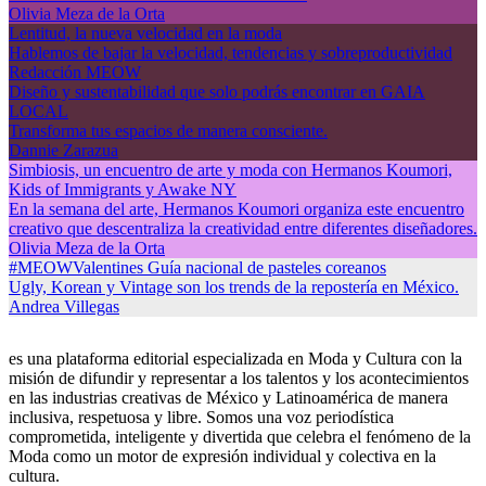
Olivia Meza de la Orta
Lentitud, la nueva velocidad en la moda
Hablemos de bajar la velocidad, tendencias y sobreproductividad
Redacción MEOW
Diseño y sustentabilidad que solo podrás encontrar en GAIA
LOCAL
Transforma tus espacios de manera consciente.
Dannie Zarazua
Simbiosis, un encuentro de arte y moda con Hermanos Koumori,
Kids of Immigrants y Awake NY
En la semana del arte, Hermanos Koumori organiza este encuentro
creativo que descentraliza la creatividad entre diferentes diseñadores.
Olivia Meza de la Orta
#MEOWValentines Guía nacional de pasteles coreanos
Ugly, Korean y Vintage son los trends de la repostería en México.
Andrea Villegas
es una plataforma editorial especializada en Moda y Cultura con la
misión de difundir y representar a los talentos y los acontecimientos
en las industrias creativas de México y Latinoamérica de manera
inclusiva, respetuosa y libre. Somos una voz periodística
comprometida, inteligente y divertida que celebra el fenómeno de la
Moda como un motor de expresión individual y colectiva en la
cultura.