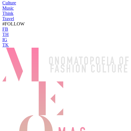
Culture
Music
Think
Travel
#FOLLOW
FB
TH
IG
TK