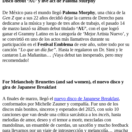
Disco debut ‘AU’ y live act de Paloma Murphy
De México para el mundo llegó
Paloma Morphy
, una chica de la
Gen Z
que a sus 22 años decidió dejar la carrera de Derecho para
dedicarse a la música y luego de tres años de trabajo, el pasado 14
de marzo lanzó su álbum debut titulado
‘AU’
, con el que logró
ganar el Grammy Latino en la categoría de ‘Mejor Artista Nuevo’, y
se convirtió en uno de los actos más llamativos durante su
participación en el
Festival Emblema
de este año, sobre todo por su
canción
“Lo que un día fue”
. Hasta le regalaron un Dr. Simi y le
cantaron Las Mañanitas… ¡Vaya debut tan inesperado, pero muy
recomendado!
For Melancholy Brunettes (and sad women), el nuevo disco y
gira de Japanese Breakfast
A finales de marzo, llegó el
nuevo disco de Japanese Breakfast
,
conformados por Michelle Zauner y compañía. Fue uno de los
discos más bonitos, sinceros y esperados del 2025, con solo 10
canciones que van desde una crítica sarcástica a los
incels
, hasta
melodías de amor, deseo y el temor a morir, mezcladas con
mandolinas, un ensamble de cuerdas, un saxofón y mucho feedback
para llevarnos por un viaje de introspección y melancolía… ¡
mucha