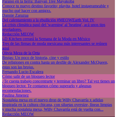
Paraíso en la tierra: Banyan Tree Mayakoba
Conoce tu nuevo destino favorito; playita, hotel instagrameable y
mucho qué hacer con amigxs.
Dannie Zarazua
Del calentamiento a la ebullición #MEOWEarth Vol. IV
La crisis climática pasó del 'warming' al 'heating', acá unos tips
reveladores.
Redacción MEOW
i-D Kitchen cerrará la Semana de la Moda en México
Tres de las firmas de moda mexicana más interesantes se reúnen
aquí
Olivia Meza de la Orta
Brujas: Un poco de historia, cine y estilo
De religiones en contra hasta un desfile de Alexander McQueen,
estas son las brujas.
Fernando Lucio Escalera
Cómo salir de un bloqueo lector
¿Te cuesta trabajo concentrarte y terminar un libro? Tal vez tienes un
bloqueo lector. Te contamos cómo superarlo y algunas
recomendaciones.
Paulina Jimenez
Nostalgia mexa en el nuevo drop de Willy Chavarría x adidas
Inspirada en la cultura chicana, con siluetas oversize, líneas limpias
y mucha nostalgia mexa, Willy Chavarría está de vuelta con...
Redacción MEOW