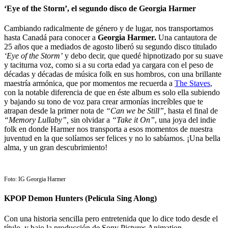
‘Eye of the Storm’, el segundo disco de
Georgia Harmer
Cambiando radicalmente de género y de lugar, nos transportamos
hasta Canadá para conocer a
Georgia Harmer.
Una cantautora de
25 años que a mediados de agosto liberó su segundo disco titulado
‘Eye of the Storm’
y debo decir, que quedé hipnotizado por su suave
y taciturna voz, como si a su corta edad ya cargara con el peso de
décadas y décadas de música folk en sus hombros, con una brillante
maestría armónica, que por momentos me recuerda a
The Staves
,
con la notable diferencia de que en éste album es solo ella subiendo
y bajando su tono de voz para crear armonías increíbles que te
atrapan desde la primer nota de
“Can we be Still”,
hasta el final de
“Memory Lullaby”,
sin olvidar a
“Take it On”
, una joya del indie
folk en donde Harmer nos transporta a esos momentos de nuestra
juventud en la que solíamos ser felices y no lo sabíamos. ¡Una bella
alma, y un gran descubrimiento!
Foto: IG Georgia Harmer
KPOP Demon Hunters (Película Sing Along)
Con una historia sencilla pero entretenida que lo dice todo desde el
título, y bajo la producción de Sony Pictures Animation,