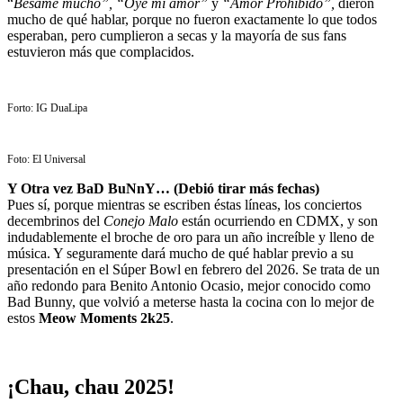
“
Bésame mucho”, “Oye mi amor”
y
“Amor Prohibido”,
dieron
mucho de qué hablar, porque no fueron exactamente lo que todos
esperaban, pero cumplieron a secas y la mayoría de sus fans
estuvieron más que complacidos.
Forto: IG DuaLipa
Foto: El Universal
Y Otra vez BaD BuNnY… (Debió tirar más fechas)
Pues sí, porque mientras se escriben éstas líneas, los conciertos
decembrinos del
Conejo Malo
están ocurriendo en CDMX, y son
indudablemente el broche de oro para un año increíble y lleno de
música. Y seguramente dará mucho de qué hablar previo a su
presentación en el Súper Bowl en febrero del 2026. Se trata de un
año redondo para Benito Antonio Ocasio, mejor conocido como
Bad Bunny, que volvió a meterse hasta la cocina con lo mejor de
estos
Meow Moments 2k25
.
¡Chau, chau 2025!