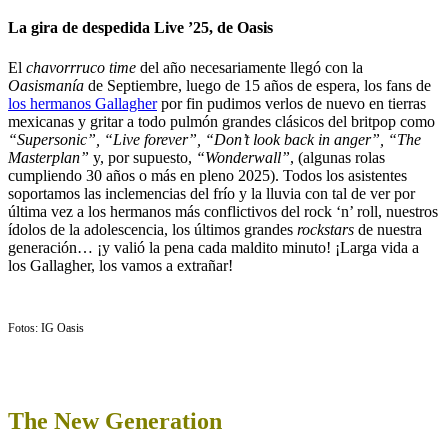
La gira de despedida Live ’25, de Oasis
El
chavorrruco time
del año necesariamente llegó con la
Oasismanía
de Septiembre, luego de 15 años de espera, los fans de
los hermanos Gallagher
por fin pudimos verlos de nuevo en tierras
mexicanas y gritar a todo pulmón grandes clásicos del britpop como
“Supersonic”, “Live forever”, “Don’t look back in anger”, “The
Masterplan”
y, por supuesto,
“Wonderwall”
, (algunas rolas
cumpliendo 30 años o más en pleno 2025). Todos los asistentes
soportamos las inclemencias del frío y la lluvia con tal de ver por
última vez a los hermanos más conflictivos del rock ‘n’ roll, nuestros
ídolos de la adolescencia, los últimos grandes
rockstars
de nuestra
generación… ¡y valió la pena cada maldito minuto! ¡Larga vida a
los Gallagher, los vamos a extrañar!
Fotos: IG Oasis
The New Generation