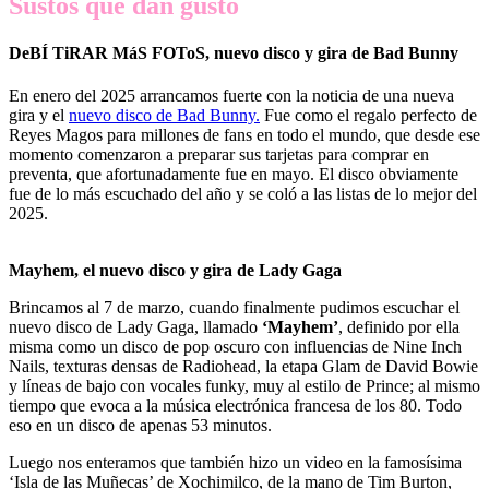
Sustos que dan gusto
DeBÍ TiRAR MáS FOToS, nuevo disco y gira de Bad Bunny
En enero del 2025 arrancamos fuerte con la noticia de una nueva
gira y el
nuevo disco de Bad Bunny.
Fue como el regalo perfecto de
Reyes Magos para millones de fans en todo el mundo, que desde ese
momento comenzaron a preparar sus tarjetas para comprar en
preventa, que afortunadamente fue en mayo. El disco obviamente
fue de lo más escuchado del año y se coló a las listas de lo mejor del
2025.
Mayhem, el nuevo disco y gira de Lady Gaga
Brincamos al 7 de marzo, cuando finalmente pudimos escuchar el
nuevo disco de Lady Gaga, llamado
‘Mayhem’
, definido por ella
misma como un disco de pop oscuro con influencias de Nine Inch
Nails, texturas densas de Radiohead, la etapa Glam de David Bowie
y líneas de bajo con vocales funky, muy al estilo de Prince; al mismo
tiempo que evoca a la música electrónica francesa de los 80. Todo
eso en un disco de apenas 53 minutos.
Luego nos enteramos que también hizo un video en la famosísima
‘Isla de las Muñecas’ de Xochimilco, de la mano de Tim Burton,