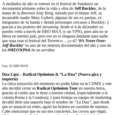
A mediados de año se estrenó en el festival de Sundance un
documental póstumo sobre la vida y obra de
Jeff Buckley
, de la
mano de la directora Amy Berg, narrado por el mismo Jeff, su
incansable madre Mary Guibert, algunas de sus ex parejas, ex
integrantes de su banda y demás personajes cercanos a Buckley; y
gracias a los poderes del
streaming
, desde el 4 de diciembre ya
puedes verlo a través de HBO MAX (y un VPN), pues aún no se
libera en nuestro país, pero eso no es ninguna limitante para nadie
que sepa usar el festival del
Torrent-o
… ¿o sí?
‘It’s Never Over:
Jeff Buckley’
es uno de los mejores documentales del año y uno de
los
#MEOWPick
de un servidor.
Foto: IG HBO MAX
Dua Lipa – Radical Optimism & “La Dua” (Nueva gira y
taquería)
La chica sensación del momento no podía faltar en la CDMX y este
año decidió cerrar su
Radical Optimism Tour
en nuestra tierra,
gracias al cariño que le tiene a nuestra ciudad, (especialmente a la
colonia Roma y la Condesa); y para festejar su equipo de marketing
decidió abrir una taquería bajo el nombre de
“La Dua”
, que desde
que se anunció en redes, agotó los boletos en cuestión de minutos.
Cabe mencionar que en sus tres conciertos, los covers que eligió,