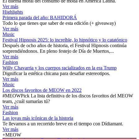
El dilema moral del consumo de moda en América Latina.
Ver más
Highlights
Primera parada del año: BAHIDORÁ
Todo lo que tienes que saber de esta edición (+ giveaway)
Ver más
Music
Festival Hipnosis 2025: lo increíble, lo hipnótico y lo catatónico
Después de ocho años de historia, el Festival Hipnosis continúa
sorprendiéndonos. En pleno festejo de Día de Muertos,...
Ver más
Fashion
Willy Chavarria y los cuerpos racializados en la era Trump
Dignificar la estética chicana para desafiar estereotipos.
Ver más
Music
Los discos favoritos de MEOW en 2022
#MEOWPick La lista definitiva de los discos favoritos del MEOW
team, ¿cuál sumarías tú?
Ver más
Fashion
Las joyas más icónicas de la historia
Te llevamos a un recorrido breve en el tiempo con Dídiamant.
Ver más
+MEOW