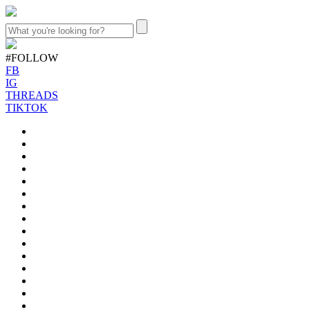
#FOLLOW
FB
IG
THREADS
TIKTOK