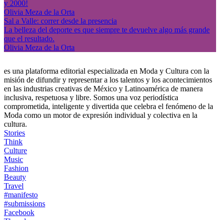
y 2000!
Olivia Meza de la Orta
Sal a Valle: correr desde la presencia
La belleza del deporte es que siempre te devuelve algo más grande
que el resultado.
Olivia Meza de la Orta
es una plataforma editorial especializada en Moda y Cultura con la
misión de difundir y representar a los talentos y los acontecimientos
en las industrias creativas de México y Latinoamérica de manera
inclusiva, respetuosa y libre. Somos una voz periodística
comprometida, inteligente y divertida que celebra el fenómeno de la
Moda como un motor de expresión individual y colectiva en la
cultura.
Stories
Think
Culture
Music
Fashion
Beauty
Travel
#manifesto
#submissions
Facebook