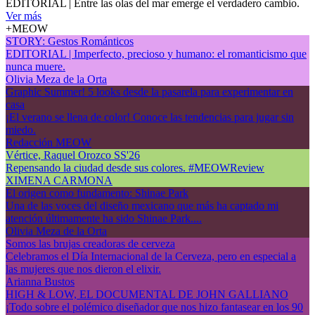
EDITORIAL | Entre las olas del mar emerge el verdadero cambio.
Ver más
+MEOW
STORY: Gestos Románticos
EDITORIAL | Imperfecto, precioso y humano: el romanticismo que
nunca muere.
Olivia Meza de la Orta
Graphic Summer! 5 looks desde la pasarela para experimentar en
casa
¡El verano se llena de color! Conoce las tendencias para jugar sin
miedo.
Redacción MEOW
Vértice, Raquel Orozco SS'26
Repensando la ciudad desde sus colores. #MEOWReview
XIMENA CARMONA
El origen como fundamento: Shinae Park
Una de las voces del diseño mexicano que más ha captado mi
atención últimamente ha sido Shinae Park....
Olivia Meza de la Orta
Somos las brujas creadoras de cerveza
Celebramos el Día Internacional de la Cerveza, pero en especial a
las mujeres que nos dieron el elixir.
Arianna Bustos
HIGH & LOW, EL DOCUMENTAL DE JOHN GALLIANO
¡Todo sobre el polémico diseñador que nos hizo fantasear en los 90