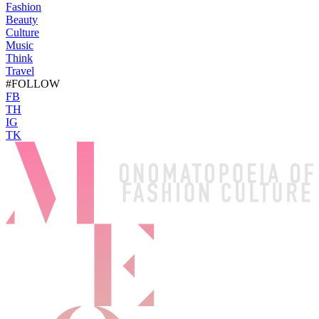
Fashion
Beauty
Culture
Music
Think
Travel
#FOLLOW
FB
TH
IG
TK