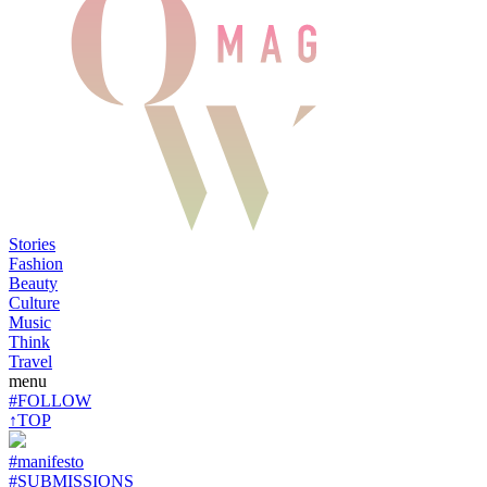
Stories
Fashion
Beauty
Culture
Music
Think
Travel
menu
#FOLLOW
↑TOP
#manifesto
#SUBMISSIONS