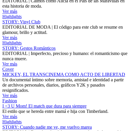
EDITORIAL | Caímos como Alicia en el País de las Maravillas en
esta historia de moda.
Ver más
Highlights
STORY: Vinyl Club
EDITORIAL DE MODA | El código para este club se resume en
glamour, brillo y actitud.
Ver más
Highlights
STORY: Gestos Románticos
EDITORIAL | Imperfecto, precioso y humano: el romanticismo que
nunca muere.
Ver más
Cover
MICKEY, EL TRANSCINEMA COMO ACTO DE LIBERTAD
Un documental íntimo sobre memoria, amistad e identidad a partir
de archivos personales, diarios, gráficos Y2K y pasados
resignificados.
Ver más
Fashion
I <3 U Mom! El match que dura para siempre
El estilo que se hereda entre mamá e hija con Timberland.
Ver más
Highlights
STORY: Cuando nadie me ve, me vuelvo marea