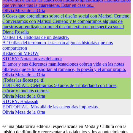
que vivimos tras la cuarentena. Estar en casa os...
Olivia Meza de la Orta
6 Cosas que aprendimos sobre el diseño social con Marisol Centeno
Conversamos con Marisol Centeno y te compartimos algunas de
nuestros aprendizajes sobre el diseño textil con perspectiva social
Diana Rosalia
Martes 19. Historias de un desastre.
A 10 días del terremoto, estas son algunas historias que nos
compartieron
Redacción MEOW
STORY: Notas breves del amor
El amor y sus diferentes manifestaciones cobran vida en las notas
olfativas que te transportan al romance, la poesía y el amor propio.
Olivia Meza de la Orta
¡Todas las flores pa' ti!
EDITORIAL. Celebramos 50 años de Timberland con flores,
azúcar y muchos colores.
Olivia Meza de la Orta
STORY: Hadassah
EDITORIAL. Más allá de las categorías impuestas.
Olivia Meza de la Orta
es una plataforma editorial especializada en Moda y Cultura con la
misión de difundir y representar a los talentos y los acontecimientos