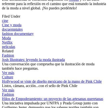
referente para la reflexión en el camino que está tomando la industria
de la moda a nivel global. ¡No puedes perdértelo!
Filed Under
cine
Cine y moda
docuemntales
fashion documentary
Moda
Netflix
peliculas
Related
Fashion
Josh Illustrates: leyendo la moda ilustrada
Una conversación que comprueba que la ilustración de moda
también hace preguntas.
Ver más
Culture
Hollywood se viste de diseño mexicano de la mano de Pink Chile
Listos, cámara, acción...con el sello de Pink Chile
Ver más
Fashion
Hilos de Empoderamiento: un proyecto de las artesanas queretanas
Una iniciativa impulsada por UNFPA y Prada Group junto con
Guillermo Jester, demuestra que los saberes textiles también son