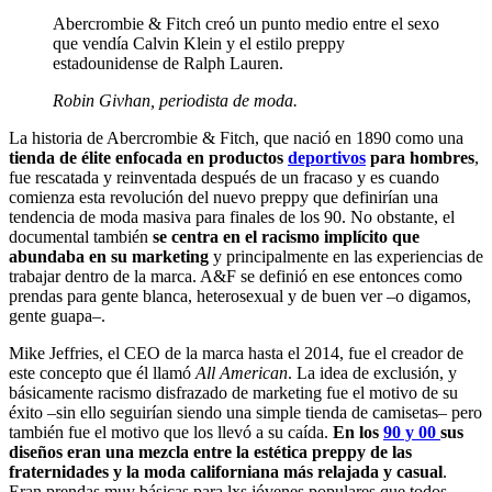
Abercrombie & Fitch creó un punto medio entre el sexo
que vendía Calvin Klein y el estilo preppy
estadounidense de Ralph Lauren.
Robin Givhan, periodista de moda.
La historia de Abercrombie & Fitch, que nació en 1890 como una
tienda de élite enfocada en productos
deportivos
para hombres
,
fue rescatada y reinventada después de un fracaso y es cuando
comienza esta revolución del nuevo preppy que definirían una
tendencia de moda masiva para finales de los 90. No obstante, el
documental también
se centra en el racismo implícito que
abundaba en su marketing
y principalmente en las experiencias de
trabajar dentro de la marca. A&F se definió en ese entonces como
prendas para gente blanca, heterosexual y de buen ver –o digamos,
gente guapa–.
Mike Jeffries, el CEO de la marca hasta el 2014, fue el creador de
este concepto que él llamó
All American
. La idea de exclusión, y
básicamente racismo disfrazado de marketing fue el motivo de su
éxito –sin ello seguirían siendo una simple tienda de camisetas– pero
también fue el motivo que los llevó a su caída.
En los
90 y 00
sus
diseños eran una mezcla entre la estética preppy de las
fraternidades y la moda californiana más relajada y casual
.
Eran prendas muy básicas para lxs jóvenes populares que todos