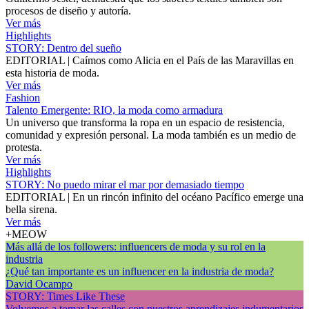
procesos de diseño y autoría.
Ver más
Highlights
STORY: Dentro del sueño
EDITORIAL | Caímos como Alicia en el País de las Maravillas en
esta historia de moda.
Ver más
Fashion
Talento Emergente: RIO, la moda como armadura
Un universo que transforma la ropa en un espacio de resistencia,
comunidad y expresión personal. La moda también es un medio de
protesta.
Ver más
Highlights
STORY: No puedo mirar el mar por demasiado tiempo
EDITORIAL | En un rincón infinito del océano Pacífico emerge una
bella sirena.
Ver más
+MEOW
Más allá de los followers: influencers de moda y su rol en la
industria
¿Qué tan importante es un influencer en la industria de moda?
David Ocampo
STORY: Times Like These
Volvemos a tomar las calles con nuestros aprendizajes indumentarios