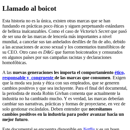
Llamado al boicot
Esta historia no es la única, existen otras marcas que se han
fundando en prácticas poco éticas y siguen perpetuando estándares
de belleza inalcanzables. Como el caso de
Victoria’s Secret
que pasó
de ser una de las marcas de lencería más importantes a nivel
mundial, a cancelar sus tan anhelados desfiles de fin de año, debido
a las acusaciones de acoso sexual y los comentarios transfóbicos de
su CEO. Otro caso es
D&G
que fueron boicoteados y censurados
en algunos países por sus campañas racistas y declaraciones
homofóbicas.
A las
nuevas generaciones les importa el comportamiento
é
tico,
responsable y congruente
de las marcas que consumen
. Exigen
que la moda sea justa y ética con sus empleados, que se generen
cambios positivos y que sea incluyente. Para el final del documental,
la periodista de moda Robin Givhan comenta que actualmente la
industria no ha cambiado mucho. Y es verdad, las marcas deberían
cambiar sus narrativas, prácticas y formas de proyectarse, en vez de
solo gestionar escándalos. Deben entender que
necesitamos
cambios positivos en la industria para poder avanzar hacia un
mejor futuro
.
Este documental se encuentra disponible en
Netflix
y es un buen