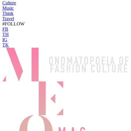
Culture
Music
Think
Travel
#FOLLOW
FB
TH
IG
TK