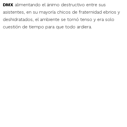
DMX
alimentando el ánimo destructivo entre sus
asistentes, en su mayoría chicos de fraternidad ebrios y
deshidratados, el ambiente se tornó tenso y era solo
cuestión de tiempo para que todo ardiera.
Break Stuff
Para el atardecer del segundo día de actividades, la gente
que decidió quedarse estaba ya tan molesta que el
primer momento de locura generalizada explotó junto
con
Limp Bizkit,
quienes no dudaron ni un segundo en
pedir a los asistentes que dejaran salir su furia y
destruyeran todo mientras tocaban
Break Stuff
.
A partir de ese momento, todo salió de control y frente
al escenario la gente pasó de hacer
moshpits
y lanzar