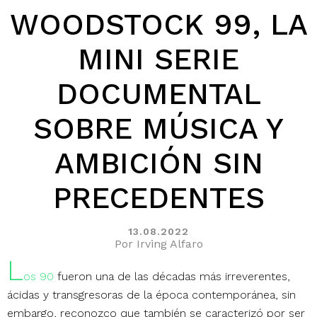
WOODSTOCK 99, LA
MINI SERIE
DOCUMENTAL
SOBRE MÚSICA Y
AMBICIÓN SIN
PRECEDENTES
13.08.2022
Por Irving Alfaro
L
os 90
fueron una de las décadas más irreverentes,
ácidas y transgresoras de la época contemporánea, sin
embargo, reconozco que también se caracterizó por ser