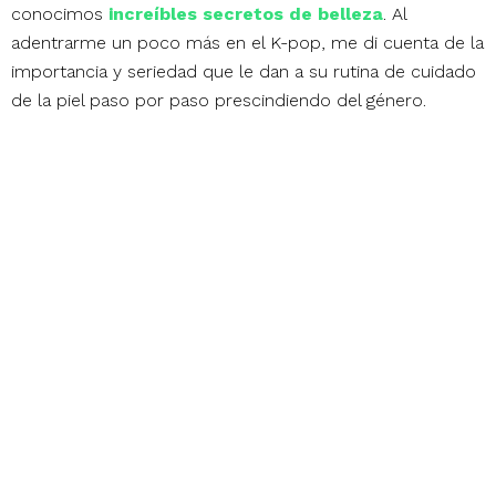
conocimos
increíbles secretos de belleza
. Al
adentrarme un poco más en el K-pop, me di cuenta de la
importancia y seriedad que le dan a su rutina de cuidado
de la piel paso por paso prescindiendo del género.
Usar
sheet masks
o
mascarillas
frecuentemente, tener
siempre un producto de limpieza profunda para el rostro
y mantener la piel hidratada, es el combo ganador de
la
k-beauty
. Una de sus misiones es que su piel refleje
juventud y vitalidad, y honestamente, ¿a quién no le
gustaría?
Grupos como
BTS
es un gran ejemplo. En entrevistas,
han compartido abiertamente que les gusta usar
mascarillas y cuidar su rostro. Gracias en parte a ellos, se
ha creado una influencia también en chicos que buscan
productos de belleza para el cuidado de su piel,
utilizando
bb cream
o alguna loción para ocultar algunas