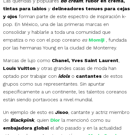
Las queridas y populares
bb cream
,
rubor en crema,
tintas para labios
y
delineadores tenues para cejas
y ojos
forman parte de este espectro de inspiración k-
pop. En México
,
una de las primeras marcas en
consolidar y hablarle a toda una comunidad que
empatiza o no con el pop coreano
es
Momiji
, fundada
por las hermanas Young en la ciudad de Monterrey.
Marcas de lujo
como
Chanel, Yves Saint Laurent
,
Louis Vuitton
y otras grandes casas de moda han
optado por trabajar con
idols
o
cantantes
de estos
grupos como sus representantes. Sin apuntar
específicamente a un continente, les talentos coreanos
están siendo portavoces a nivel mundial.
Un ejemplo de esto es
Jisoo
, cantante y actriz miembro
de
Blackpink
, quien
Dior
la mencionó como su
embajadora global
el año pasado y en la actualidad